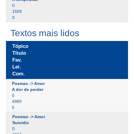
0
1509
0
Textos mais lidos
Tópico
Título
Fav.
Lei.
Com.
Poemas -> Amor
A dor de perder
0
4989
5
Poemas -> Amor
Suicidio
0