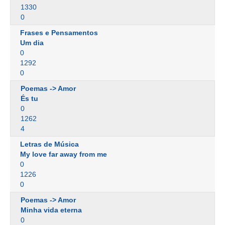
1330
0
Frases e Pensamentos
Um dia
0
1292
0
Poemas -> Amor
És tu
0
1262
4
Letras de Música
My love far away from me
0
1226
0
Poemas -> Amor
Minha vida eterna
0