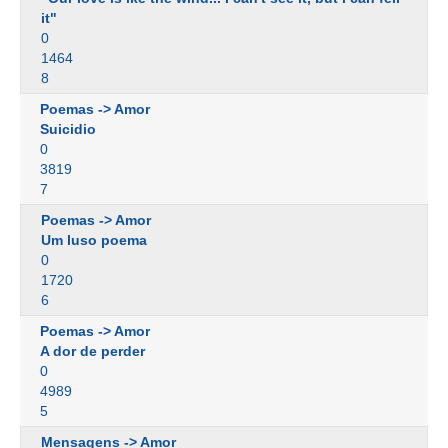
it"
0
1464
8
Poemas -> Amor
Suicidio
0
3819
7
Poemas -> Amor
Um luso poema
0
1720
6
Poemas -> Amor
A dor de perder
0
4989
5
Mensagens -> Amor