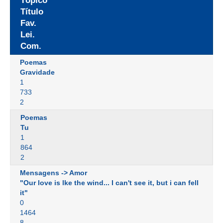
Tópico
Título
Fav.
Lei.
Com.
Poemas
Gravidade
1
733
2
Poemas
Tu
1
864
2
Mensagens -> Amor
"Our love is lke the wind... I can't see it, but i can fell
it"
0
1464
8