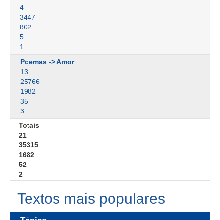
4
3447
862
5
1
Poemas -> Amor
13
25766
1982
35
3
Totais
21
35315
1682
52
2
Textos mais populares