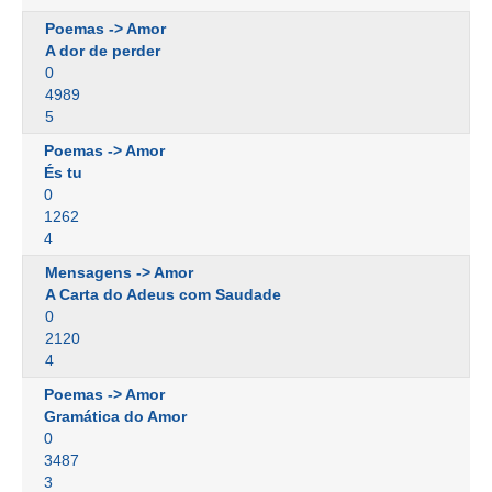
Poemas -> Amor
A dor de perder
0
4989
5
Poemas -> Amor
És tu
0
1262
4
Mensagens -> Amor
A Carta do Adeus com Saudade
0
2120
4
Poemas -> Amor
Gramática do Amor
0
3487
3