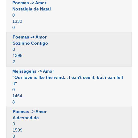
Poemas -> Amor
Nostalgia de Natal
0
1330
0
Poemas -> Amor
Sozinho Contigo
0
1395
2
Mensagens -> Amor
"Our love is lke the wind... I can't see it, but i can fell
it"
0
1464
8
Poemas -> Amor
A despedida
0
1509
0