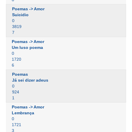
Poemas -> Amor
Suicidio
0
3819
7
Poemas -> Amor
Um luso poema
0
1720
6
Poemas
Já sei dizer adeus
0
924
1
Poemas -> Amor
Lembrança
0
1721
3