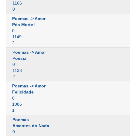
1166
0
Poemas -> Amor
Pós Morte I
0
1149
2
Poemas -> Amor
Poesia
0
1133
2
Poemas -> Amor
Felicidade
0
1086
1
Poemas
Amantes do Nada
0