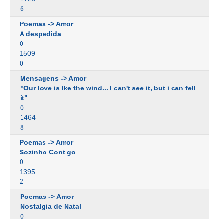
6
Poemas -> Amor
A despedida
0
1509
0
Mensagens -> Amor
"Our love is lke the wind... I can't see it, but i can fell
it"
0
1464
8
Poemas -> Amor
Sozinho Contigo
0
1395
2
Poemas -> Amor
Nostalgia de Natal
0