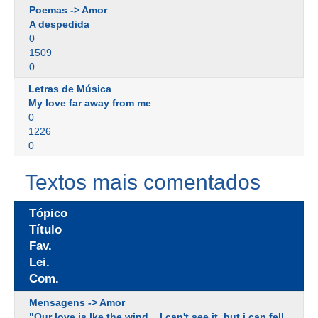
Poemas -> Amor
A despedida
0
1509
0
Letras de Música
My love far away from me
0
1226
0
Textos mais comentados
Tópico
Título
Fav.
Lei.
Com.
Mensagens -> Amor
"Our love is lke the wind... I can't see it, but i can fell