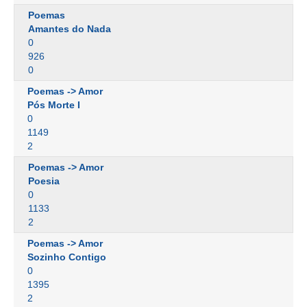
Poemas
Amantes do Nada
0
926
0
Poemas -> Amor
Pós Morte I
0
1149
2
Poemas -> Amor
Poesia
0
1133
2
Poemas -> Amor
Sozinho Contigo
0
1395
2