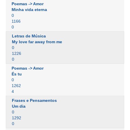
Poemas -> Amor
Minha vida eterna
0
1166
0
Letras de Música
My love far away from me
0
1226
0
Poemas -> Amor
És tu
0
1262
4
Frases e Pensamentos
Um dia
0
1292
0