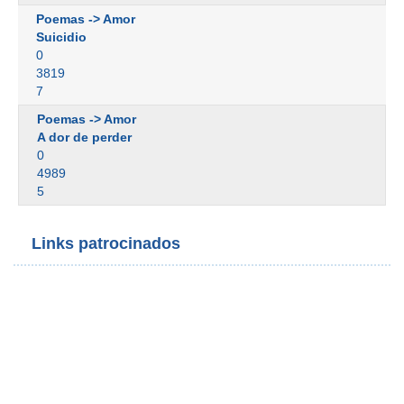
Poemas -> Amor
Suicidio
0
3819
7
Poemas -> Amor
A dor de perder
0
4989
5
Links patrocinados