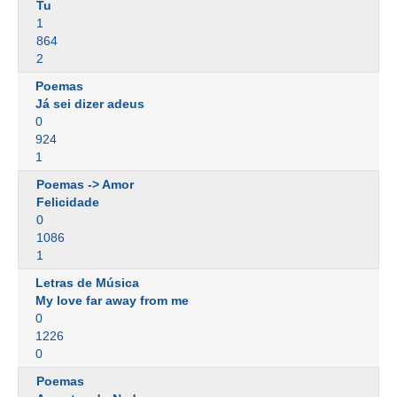
Tu
1
864
2
Poemas
Já sei dizer adeus
0
924
1
Poemas -> Amor
Felicidade
0
1086
1
Letras de Música
My love far away from me
0
1226
0
Poemas