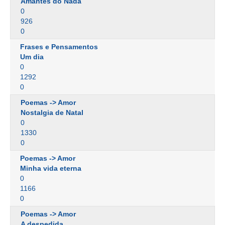
Amantes do Nada
0
926
0
Frases e Pensamentos
Um dia
0
1292
0
Poemas -> Amor
Nostalgia de Natal
0
1330
0
Poemas -> Amor
Minha vida eterna
0
1166
0
Poemas -> Amor
A despedida