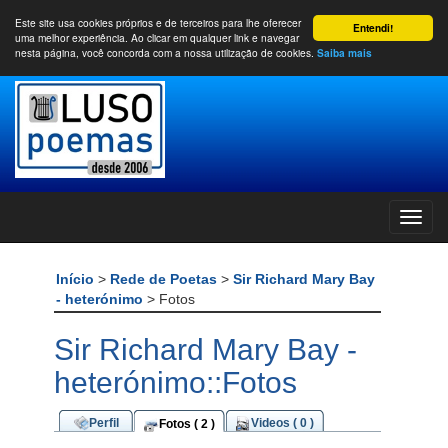
Este site usa cookies próprios e de terceiros para lhe oferecer
Entendi!
uma melhor experiência. Ao clicar em qualquer link e navegar
nesta página, você concorda com a nossa utilização de cookies.
Saiba mais
Início
>
Rede de Poetas
>
Sir Richard Mary Bay
- heterónimo
> Fotos
Sir Richard Mary Bay -
heterónimo::Fotos
Perfil
Videos ( 0 )
Fotos ( 2 )