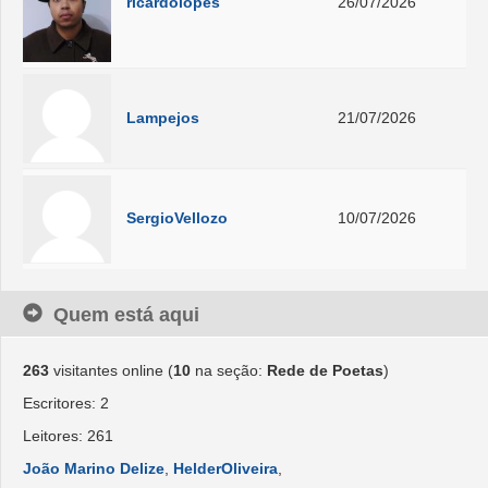
ricardolopes
26/07/2026
Lampejos
21/07/2026
SergioVellozo
10/07/2026
Quem está aqui
263
visitantes online (
10
na seção:
Rede de Poetas
)
Escritores: 2
Leitores: 261
João Marino Delize
,
HelderOliveira
,