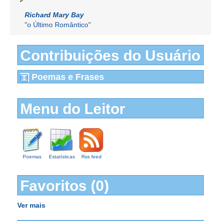
Richard Mary Bay
"o Último Romântico"
Contribuições do Usuário
Poemas e Frases
Menu do Leitor
Poemas
Estatísticas
Rss feed
Favoritos (0)
Ver mais