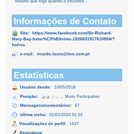
mesmo que foge quando o encontra ...
Informações de Contato
Site:
https://www.facebook.com/Sir-Richard-
Mary-Bay-heter%C3%B3nimo-1526831917610954/?
fref=ts
e-mail:
ricardo.louro@live.com.pt
Estatísticas
Usuário desde:
10/05/2016
Posição:
Muito Participativo
Mensagens/comentários:
67
última visita:
01/01/2020 01:55
Visualizações de perfil:
1637
Assinatura: