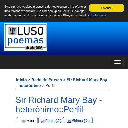
Este site usa cookies próprios e de terceiros para lhe oferecer
Entendi!
uma melhor experiência. Ao clicar em qualquer link e navegar
nesta página, você concorda com a nossa utilização de cookies.
Saiba mais
Início
>
Rede de Poetas
>
Sir Richard Mary Bay
- heterónimo
> Perfil
Sir Richard Mary Bay -
heterónimo::Perfil
Fotos ( 2 )
Videos ( 0 )
Perfil