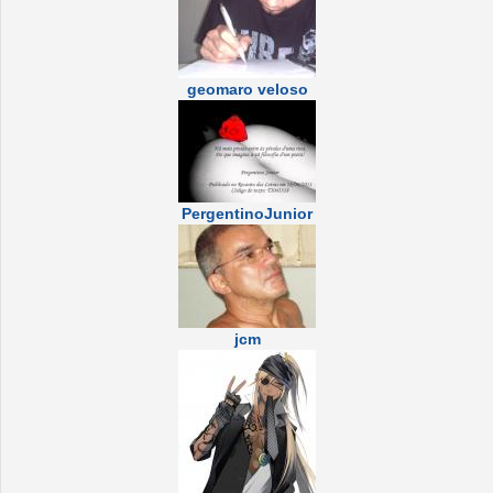
geomaro veloso
PergentinoJunior
jcm