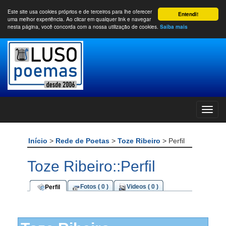
Este site usa cookies próprios e de terceiros para lhe oferecer
Entendi!
uma melhor experiência. Ao clicar em qualquer link e navegar
nesta página, você concorda com a nossa utilização de cookies.
Saiba mais
Início
>
Rede de Poetas
>
Toze Ribeiro
> Perfil
Toze Ribeiro::Perfil
Fotos ( 0 )
Videos ( 0 )
Perfil