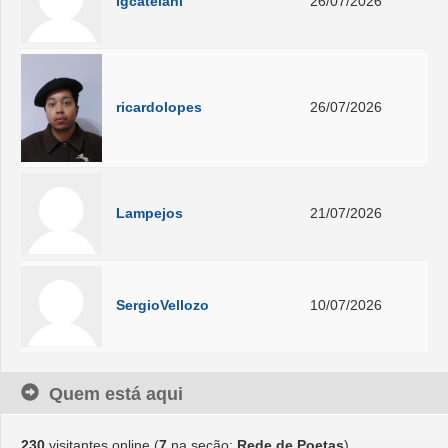
lgcatelani
26/07/2026
ricardolopes
26/07/2026
Lampejos
21/07/2026
SergioVellozo
10/07/2026
Quem está aqui
230
visitantes online (
7
na seção:
Rede de Poetas
)