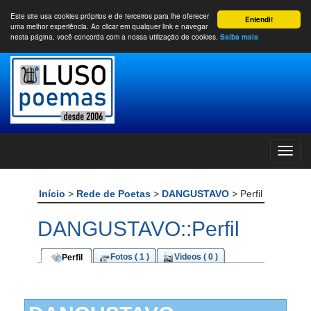
Este site usa cookies próprios e de terceiros para lhe oferecer
Entendi!
uma melhor experiência. Ao clicar em qualquer link e navegar
nesta página, você concorda com a nossa utilização de cookies.
Saiba mais
Início
>
Rede de Poetas
>
DANGUSTAVO
> Perfil
DANGUSTAVO::Perfil
Fotos ( 1 )
Videos ( 0 )
Perfil