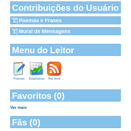
Contribuições do Usuário
Poemas e Frases
Mural de Mensagens
Menu do Leitor
Poemas
Estatísticas
Rss feed
Favoritos (0)
Ver mais
Fãs (0)