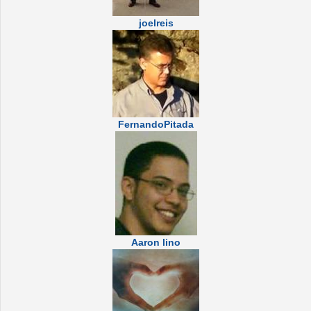
joelreis
FernandoPitada
Aaron lino