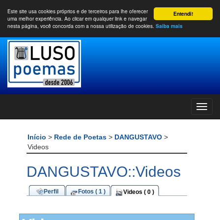
Este site usa cookies próprios e de terceiros para lhe oferecer
Entendi!
uma melhor experiência. Ao clicar em qualquer link e navegar
nesta página, você concorda com a nossa utilização de cookies.
Saiba mais
Início
>
Rede de Poetas
>
DANGUSTAVO
>
Videos
DANGUSTAVO::Videos
Perfil
Fotos ( 1 )
Videos ( 0 )