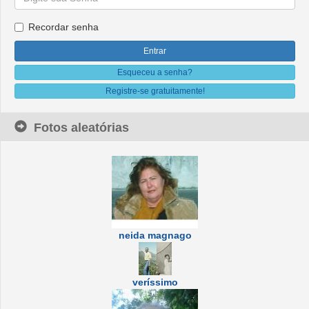
Recordar senha
Esqueceu a senha?
Registre-se gratuitamente!
Fotos aleatórias
neida magnago
veríssimo