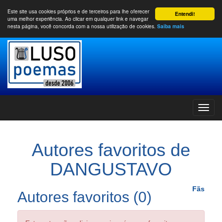
Este site usa cookies próprios e de terceiros para lhe oferecer
Entendi!
uma melhor experiência. Ao clicar em qualquer link e navegar
nesta página, você concorda com a nossa utilização de cookies.
Saiba mais
Autores favoritos de
DANGUSTAVO
Fãs
Autores favoritos (0)