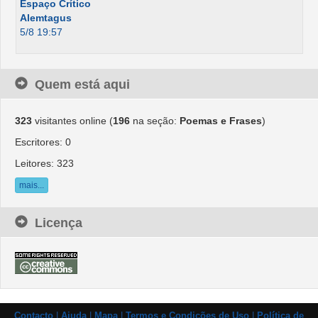
Espaço Crítico
Alemtagus
5/8 19:57
Quem está aqui
323
visitantes online (
196
na seção:
Poemas e Frases
)
Escritores: 0
Leitores: 323
mais...
Licença
Contacto
|
Ajuda
|
Mapa
|
Termos e Condições de Uso
|
Política de