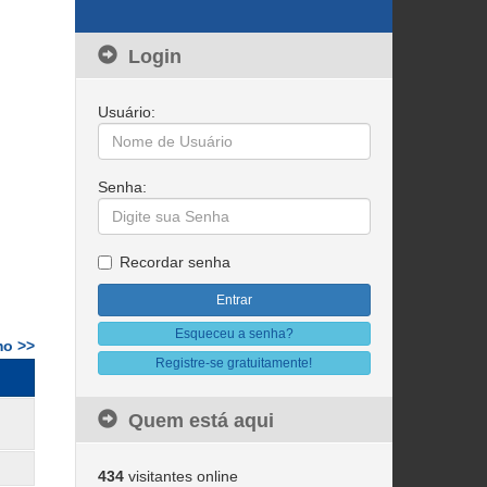
Login
Usuário:
Senha:
Recordar senha
Esqueceu a senha?
mo >>
Registre-se gratuitamente!
Quem está aqui
434
visitantes online