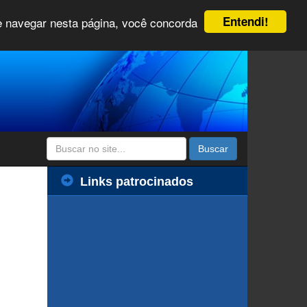
Entendi!
 e navegar nesta página, você concorda
Buscar
Links patrocinados