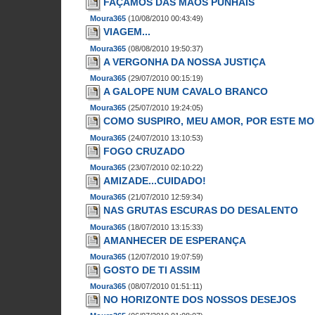
FAÇAMOS DAS MÃOS PUNHAIS
Moura365
(10/08/2010 00:43:49)
VIAGEM...
Moura365
(08/08/2010 19:50:37)
A VERGONHA DA NOSSA JUSTIÇA
Moura365
(29/07/2010 00:15:19)
A GALOPE NUM CAVALO BRANCO
Moura365
(25/07/2010 19:24:05)
COMO SUSPIRO, MEU AMOR, POR ESTE MO
Moura365
(24/07/2010 13:10:53)
FOGO CRUZADO
Moura365
(23/07/2010 02:10:22)
AMIZADE...CUIDADO!
Moura365
(21/07/2010 12:59:34)
NAS GRUTAS ESCURAS DO DESALENTO
Moura365
(18/07/2010 13:15:33)
AMANHECER DE ESPERANÇA
Moura365
(12/07/2010 19:07:59)
GOSTO DE TI ASSIM
Moura365
(08/07/2010 01:51:11)
NO HORIZONTE DOS NOSSOS DESEJOS