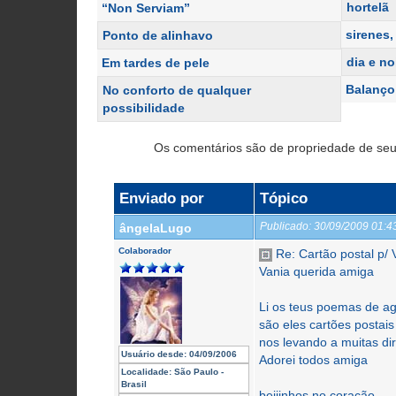
hortelã
“Non Serviam”
sirenes,
Ponto de alinhavo
dia e no
Em tardes de pele
Balanço
No conforto de qualquer
possibilidade
Os comentários são de propriedade de seu
Enviado por
Tópico
Publicado:
30/09/2009 01:
ângelaLugo
Colaborador
Re: Cartão postal p/ 
Vania querida amiga
Li os teus poemas de a
são eles cartões postai
nos levando a muitas di
Usuário desde:
04/09/2006
Adorei todos amiga
Localidade:
São Paulo -
Brasil
beijinhos no coração