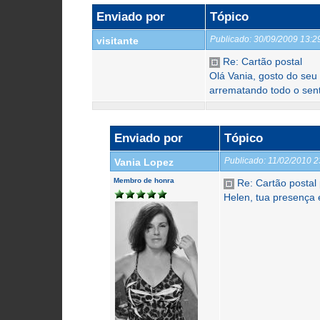
Enviado por
Tópico
Publicado:
30/09/2009 13:
visitante
Re: Cartão postal
Olá Vania, gosto do seu 
arrematando todo o senti
Enviado por
Tópico
Publicado:
11/02/2010 
Vania Lopez
Membro de honra
Re: Cartão postal
Helen, tua presença 