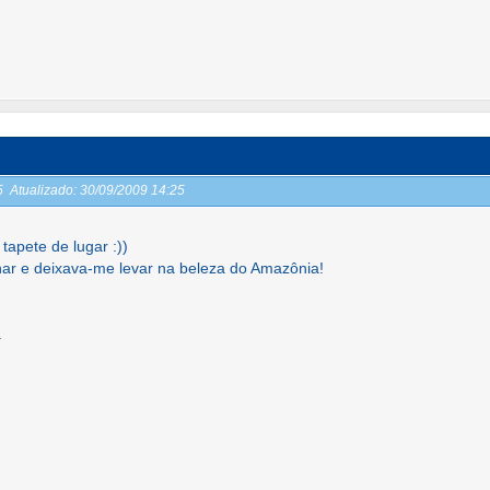
25
Atualizado:
30/09/2009 14:25
apete de lugar :))
lhar e deixava-me levar na beleza do Amazônia!
a