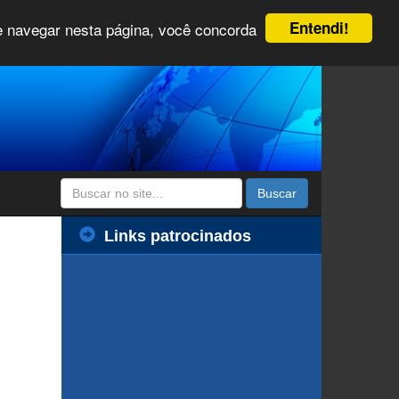
Entendi!
 e navegar nesta página, você concorda
Buscar
Links patrocinados