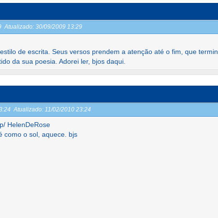
29
Atualizado:
30/09/2009 13:29
estilo de escrita. Seus versos prendem a atenção até o fim, que termi
do da sua poesia. Adorei ler, bjos daqui.
23:24
Atualizado:
11/02/2010 23:24
 p/ HelenDeRose
é como o sol, aquece. bjs