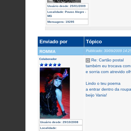
Usuário desde:
25/01/2009
Localidade:
Pouso Alegre -
MG
Mensagens:
19295
Enviado por
Tópico
Publicado:
30/09/2009 14:
ROMMA
Colaborador
Re: Cartão postal
também eu trocava com t
e sorria com atrevido o
Lindo o teu poema
a entrar dentro da roup
beijo Vania!
Usuário desde:
29/10/2008
Localidade: