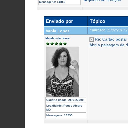
Mensagens:
14852
Enviado por
Tópico
Publicado:
11/02/2010 
Vania Lopez
Membro de honra
Re: Cartão postal
Abri a paisagem de d
Usuário desde:
25/01/2009
Localidade:
Pouso Alegre -
MG
Mensagens:
19295