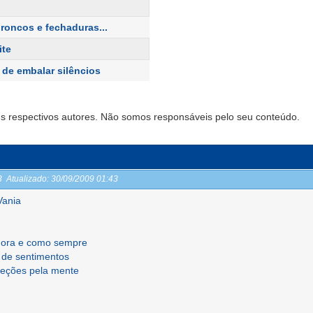
 roncos e fechaduras...
ite
 de embalar silêncios
s respectivos autores. Não somos responsáveis pelo seu conteúdo.
43
Atualizado:
30/09/2009 01:43
Vania
gora e como sempre
s de sentimentos
reções pela mente