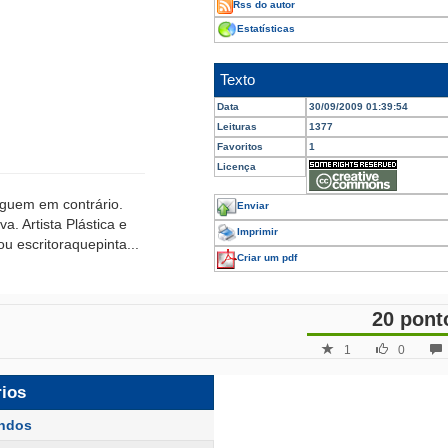
Rss do autor
Estatísticas
Texto
Data
30/09/2009 01:39:54
Leituras
1377
Favoritos
1
Licença
eguem em contrário.
Enviar
. Artista Plástica e
Imprimir
u escritoraquepinta...
Criar um pdf
20 pont
1
0
rios
ndos