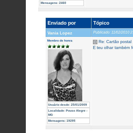
Mensagens:
2460
Enviado por
Tópico
Publicado:
11/02/2010 
Vania Lopez
Membro de honra
Re: Cartão posta
E teu olhar também foi
Usuário desde:
25/01/2009
Localidade:
Pouso Alegre -
MG
Mensagens:
19295