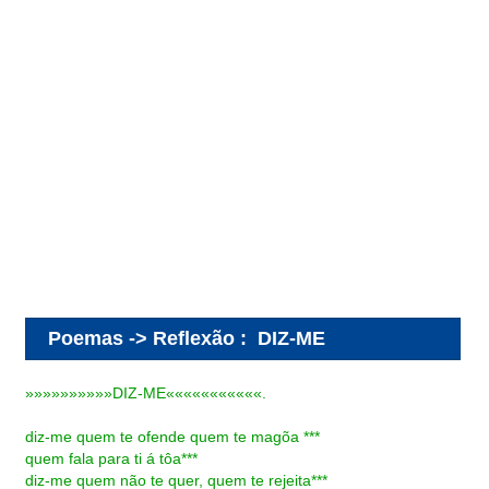
Poemas -> Reflexão
:
DIZ-ME
»»»»»»»»»»DIZ-ME«««««««««««.
diz-me quem te ofende quem te magõa ***
quem fala para ti á tôa***
diz-me quem não te quer, quem te rejeita***