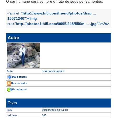
O ser humano será sempre o fruto de seus pensamentos.
<a href="
http://www.hi5.com/friend/photos/disp ...
15571240"><img
src="
http://photos1.hi5.com/0095/248/556/n ... .jpg"/></a>
Autor
Autor
serenasemoções
Mais textos
Rss do autor
Estatísticas
Texto
Data
09/10/2009 13:34:49
Leituras
905