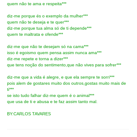
quem não te ama e respeita***
diz-me porque és o exemplo da mulher***
quem não te deseja e te quer***
diz-me porque tua alma só de ti depende***
quem te maltrata e ofende***
diz-me que não te desejam só na cama***
isso é egoismo quem pensa assim nunca ama***
diz-me repete e torna a dizer***
que tens noção do sentimento,que não vives para sofrer***
diz-me que a vida é alegre, e que ela sempre te sorri***
pois alem de gostares muito dos outros,gostas muito mais de
ti***
se isto tudo falhar diz-me quem é o animal***
que usa de ti e abusa e te faz assim tanto mal.
BY:CARLOS TAVARES