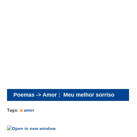
Poemas -> Amor
:
Meu melhor sorriso
Tags:
amor