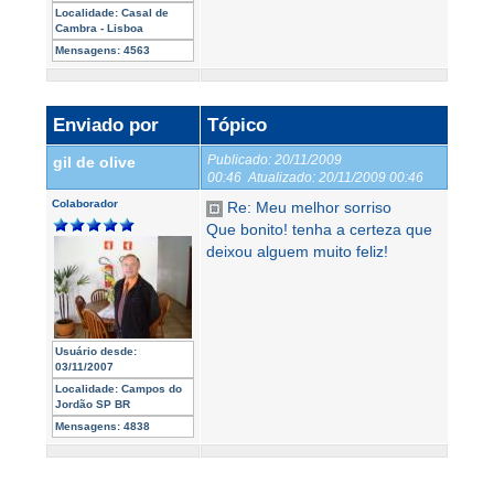
Localidade:
Casal de
Cambra - Lisboa
Mensagens:
4563
Enviado por
Tópico
Publicado:
20/11/2009
gil de olive
00:46
Atualizado:
20/11/2009 00:46
Colaborador
Re: Meu melhor sorriso
Que bonito! tenha a certeza que
deixou alguem muito feliz!
Usuário desde:
03/11/2007
Localidade:
Campos do
Jordão SP BR
Mensagens:
4838