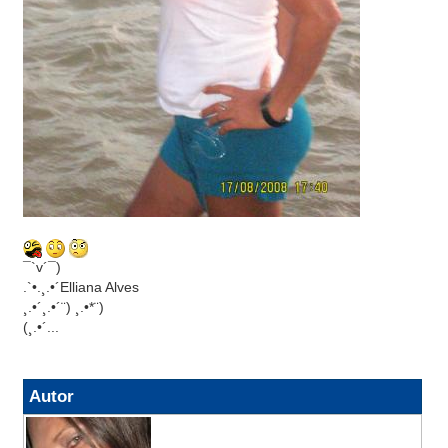
¯`v´¯)
.`•.¸.•´Elliana Alves
¸.•´¸.•´¨) ¸.•*¨)
(¸.•´...
Autor