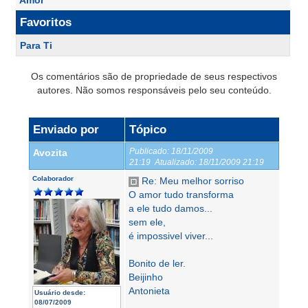
Favoritos
Para Ti
Os comentários são de propriedade de seus respectivos
autores. Não somos responsáveis pelo seu conteúdo.
Enviado por
Tópico
Publicado:
18/11/2009
Avozita
21:19
Atualizado:
18/11/2009 21:19
Colaborador
Re: Meu melhor sorriso
O amor tudo transforma
a ele tudo damos...
sem ele,
é impossivel viver...
Bonito de ler.
Beijinho
Antonieta
Usuário desde:
08/07/2009