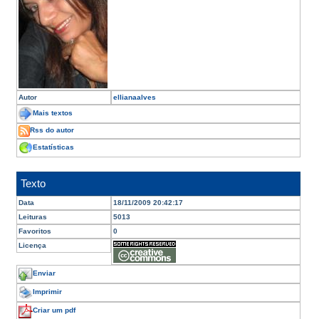
Autor
ellianaalves
Mais textos
Rss do autor
Estatísticas
Texto
Data
18/11/2009 20:42:17
Leituras
5013
Favoritos
0
Licença
Enviar
Imprimir
Criar um pdf