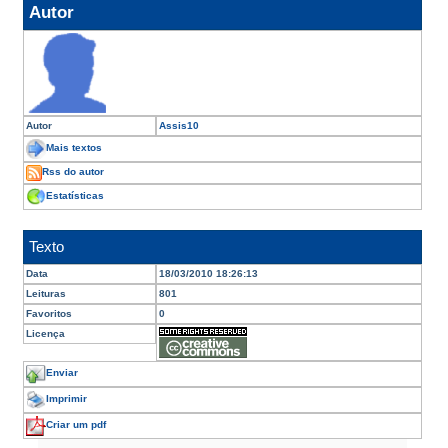
Autor
Autor
Assis10
Mais textos
Rss do autor
Estatísticas
Texto
Data
18/03/2010 18:26:13
Leituras
801
Favoritos
0
Licença
Enviar
Imprimir
Criar um pdf