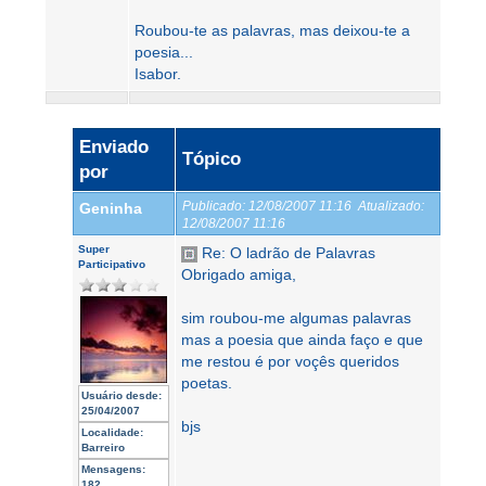
Roubou-te as palavras, mas deixou-te a
poesia...
Isabor.
Enviado
Tópico
por
Publicado:
12/08/2007 11:16
Atualizado:
Geninha
12/08/2007 11:16
Super
Re: O ladrão de Palavras
Participativo
Obrigado amiga,
sim roubou-me algumas palavras
mas a poesia que ainda faço e que
me restou é por voçês queridos
poetas.
Usuário desde:
25/04/2007
bjs
Localidade:
Barreiro
Mensagens:
182