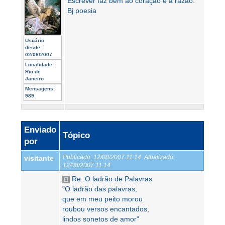
Escrever faz bem ao coração e à razão.
Bj poesia
Usuário
desde:
02/08/2007
Localidade:
Rio de
Janeiro
Mensagens:
989
Enviado
Tópico
por
Publicado:
12/08/2007 11:14
Atualizado:
visitante
12/08/2007 11:14
Re: O ladrão de Palavras
"O ladrão das palavras,
que em meu peito morou
roubou versos encantados,
lindos sonetos de amor"