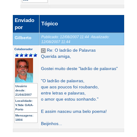
Enviado
Tópico
por
Publicado:
12/08/2007 11:44
Atualizado:
Gilberto
12/08/2007 11:44
Colaborador
Re: O ladrão de Palavras
Querida amiga,
Gostei muito deste "ladrão de palavras"
"O ladrão de palavras,
Usuário
que aos poucos foi roubando,
desde:
entre letras e palavras,
21/04/2007
o amor que estou sonhando."
Localidade:
V.Nde GAIA-
Porto
E assim nasceu uma belo poema!
Mensagens:
1804
Beijinhos...