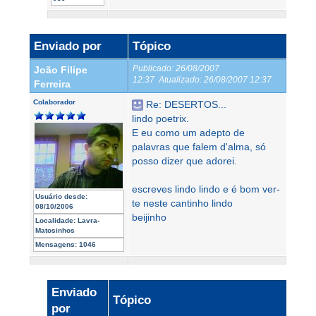
Enviado por
Tópico
Publicado:
26/08/2007
João Filipe
12:37
Atualizado:
26/08/2007 12:37
Ferreira
Colaborador
Re: DESERTOS...
lindo poetrix.
E eu como um adepto de
palavras que falem d'alma, só
posso dizer que adorei.
escreves lindo lindo e é bom ver-
Usuário desde:
te neste cantinho lindo
08/10/2006
beijinho
Localidade:
Lavra-
Matosinhos
Mensagens:
1046
Enviado
Tópico
por