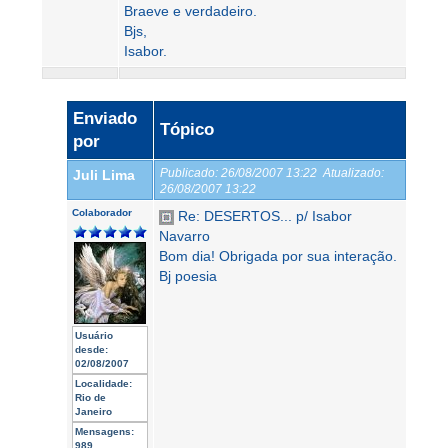
Braeve e verdadeiro.
Bjs,
Isabor.
Enviado
Tópico
por
Publicado:
26/08/2007 13:22
Atualizado:
Juli Lima
26/08/2007 13:22
Colaborador
Re: DESERTOS... p/ Isabor
Navarro
Bom dia! Obrigada por sua interação.
Bj poesia
Usuário
desde:
02/08/2007
Localidade:
Rio de
Janeiro
Mensagens:
989