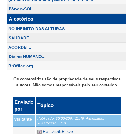
Pôr-do-SOL...
Aleatórios
NO INFINITO DAS ALTURAS
SAUDADE...
ACORDEI...
Divino HUMANO...
BrOffice.org
Os comentários são de propriedade de seus respectivos
autores. Não somos responsáveis pelo seu conteúdo.
Enviado
Tópico
por
Publicado:
26/08/2007 11:48
Atualizado:
visitante
26/08/2007 11:48
Re: DESERTOS...