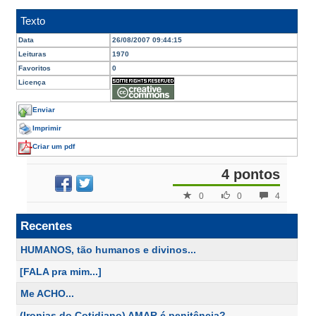
Texto
Data
26/08/2007 09:44:15
Leituras
1970
Favoritos
0
Licença
Enviar
Imprimir
Criar um pdf
4 pontos
0
0
4
Recentes
HUMANOS, tão humanos e divinos...
[FALA pra mim...]
Me ACHO...
(Ironias do Cotidiano) AMAR é penitência?