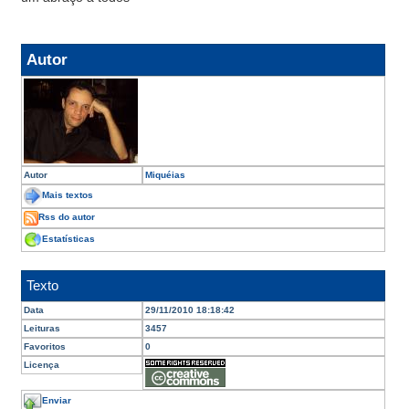
Autor
Autor
Miquéias
Mais textos
Rss do autor
Estatísticas
Texto
Data
29/11/2010 18:18:42
Leituras
3457
Favoritos
0
Licença
Enviar