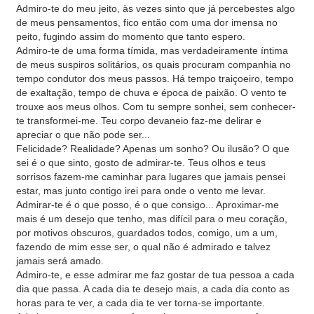
Admiro-te do meu jeito, às vezes sinto que já percebestes algo
de meus pensamentos, fico então com uma dor imensa no
peito, fugindo assim do momento que tanto espero.
Admiro-te de uma forma tímida, mas verdadeiramente íntima
de meus suspiros solitários, os quais procuram companhia no
tempo condutor dos meus passos. Há tempo traiçoeiro, tempo
de exaltação, tempo de chuva e época de paixão. O vento te
trouxe aos meus olhos. Com tu sempre sonhei, sem conhecer-
te transformei-me. Teu corpo devaneio faz-me delirar e
apreciar o que não pode ser...
Felicidade? Realidade? Apenas um sonho? Ou ilusão? O que
sei é o que sinto, gosto de admirar-te. Teus olhos e teus
sorrisos fazem-me caminhar para lugares que jamais pensei
estar, mas junto contigo irei para onde o vento me levar.
Admirar-te é o que posso, é o que consigo... Aproximar-me
mais é um desejo que tenho, mas difícil para o meu coração,
por motivos obscuros, guardados todos, comigo, um a um,
fazendo de mim esse ser, o qual não é admirado e talvez
jamais será amado.
Admiro-te, e esse admirar me faz gostar de tua pessoa a cada
dia que passa. A cada dia te desejo mais, a cada dia conto as
horas para te ver, a cada dia te ver torna-se importante.