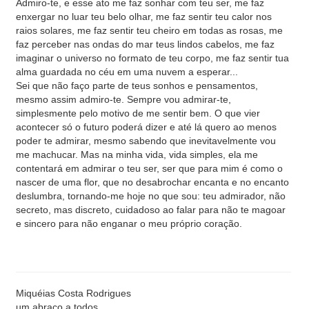
Admiro-te, e esse ato me faz sonhar com teu ser, me faz
enxergar no luar teu belo olhar, me faz sentir teu calor nos
raios solares, me faz sentir teu cheiro em todas as rosas, me
faz perceber nas ondas do mar teus lindos cabelos, me faz
imaginar o universo no formato de teu corpo, me faz sentir tua
alma guardada no céu em uma nuvem a esperar...
Sei que não faço parte de teus sonhos e pensamentos,
mesmo assim admiro-te. Sempre vou admirar-te,
simplesmente pelo motivo de me sentir bem. O que vier
acontecer só o futuro poderá dizer e até lá quero ao menos
poder te admirar, mesmo sabendo que inevitavelmente vou
me machucar. Mas na minha vida, vida simples, ela me
contentará em admirar o teu ser, ser que para mim é como o
nascer de uma flor, que no desabrochar encanta e no encanto
deslumbra, tornando-me hoje no que sou: teu admirador, não
secreto, mas discreto, cuidadoso ao falar para não te magoar
e sincero para não enganar o meu próprio coração.
Miquéias Costa Rodrigues
um abraço a todos