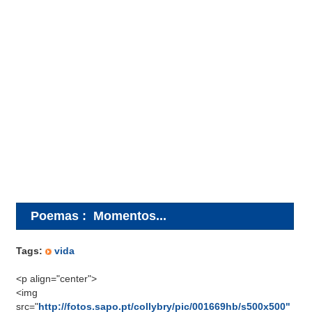
Poemas
:
Momentos...
Tags:
vida
<p align="center">
<img
src="
http://fotos.sapo.pt/collybry/pic/001669hb/s500x500"