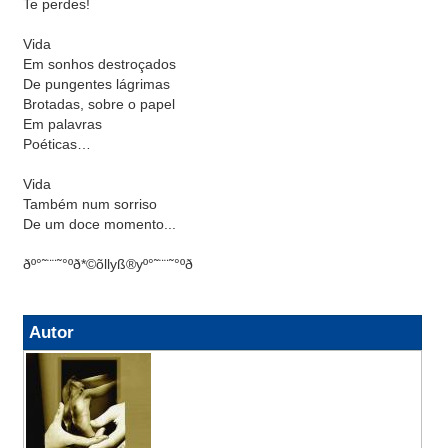
Te perdes!
Vida
Em sonhos destroçados
De pungentes lágrimas
Brotadas, sobre o papel
Em palavras
Poéticas…
Vida
Também num sorriso
De um doce momento...
ðº°˜¨¨˜°ºð*©õllyß®yº°˜¨¨˜°ºð
Autor