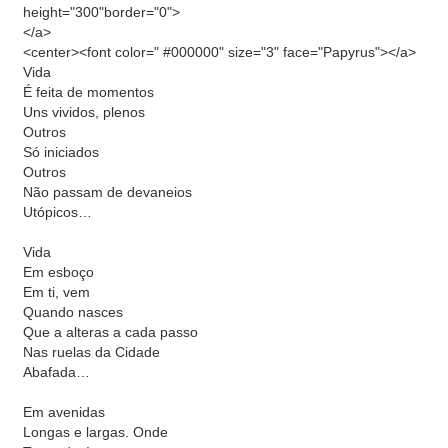
height="300"border="0">
</a>
<center><font color=" #000000" size="3" face="Papyrus"></a>
Vida
É feita de momentos
Uns vividos, plenos
Outros
Só iniciados
Outros
Não passam de devaneios
Utópicos…
Vida
Em esboço
Em ti, vem
Quando nasces
Que a alteras a cada passo
Nas ruelas da Cidade
Abafada…
Em avenidas
Longas e largas. Onde