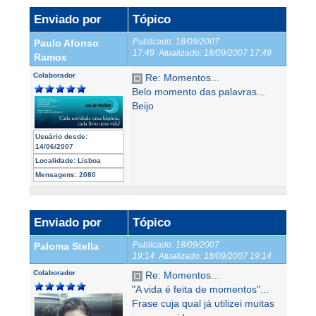
Enviado por
Tópico
Publicado:
18/09/2007
Paulo Afonso
17:49
Atualizado:
18/09/2007 17:49
Ramos
Colaborador
Re: Momentos...
Belo momento das palavras...
Beijo
Usuário desde:
14/06/2007
Localidade:
Lisboa
Mensagens:
2080
Enviado por
Tópico
Publicado:
18/09/2007
Paloma Stella
19:14
Atualizado:
18/09/2007 19:14
Colaborador
Re: Momentos...
"A vida é feita de momentos"...
Frase cuja qual já utilizei muitas