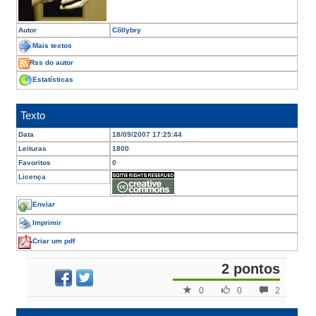
Autor
Cõllybry
Mais textos
Rss do autor
Estatísticas
Texto
Data
18/09/2007 17:25:44
Leituras
1800
Favoritos
0
Licença
Enviar
Imprimir
Criar um pdf
2 pontos
0
0
2