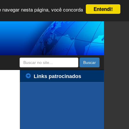
Entendi!
 e navegar nesta página, você concorda
Buscar
Links patrocinados