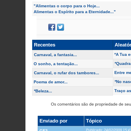
"Alimentas o corpo para o Hoje...
Alimentas o Espírito para a Eternidade..."
Recentes
Aleató
*A Tua e
Carnaval, a fantasia...
*Quadra
O sonho, a tentação...
Entre me
Carnaval, o rufar dos tambores...
*No nasc
Poema de amor...
Traço as
*Beleza...
Os comentários são de propriedade de seu
Enviado por
Tópico
Publicado:
24/02/2009 15:
GE3