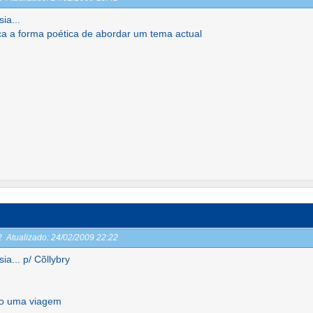
ia...
a a forma poética de abordar um tema actual
22
Atualizado:
24/02/2009 22:22
ia... p/ Cõllybry
mo uma viagem