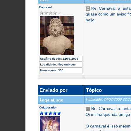
Da casa!
Re: Carnaval, a fantas
quase como um aviso fic
beijo
Usuário desde:
22/09/2008
Localidade:
Moçambique
Mensagens:
350
Enviado por
Tópico
Publicado:
24/02/2009 22:
ângelaLugo
Colaborador
Re: Carnaval, a fantas
Oi minha querida amiga
O carnaval é isso mes