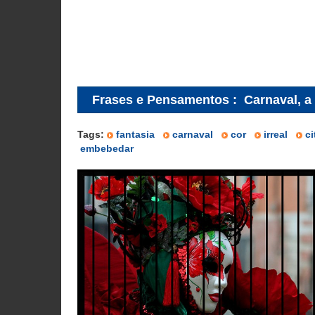
Frases e Pensamentos
:
Carnaval, a 
Tags:
fantasia
carnaval
cor
irreal
c
embebedar