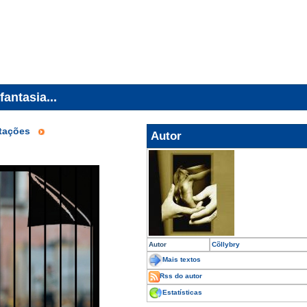
fantasia...
itações
Autor
Autor
Cõllybry
Mais textos
Rss do autor
Estatísticas