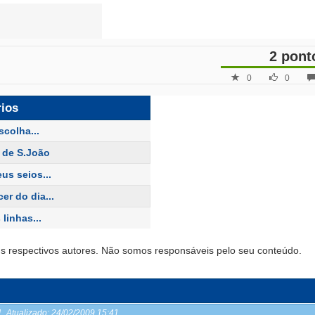
2 pont
0
0
rios
scolha...
 de S.João
us seios...
er do dia...
 linhas...
s respectivos autores. Não somos responsáveis pelo seu conteúdo.
41
Atualizado:
24/02/2009 15:41