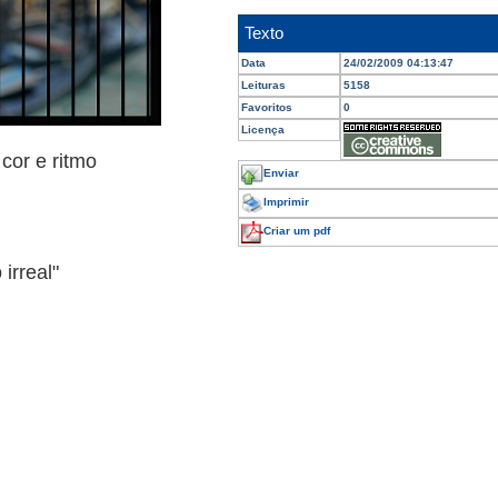
Texto
Data
24/02/2009 04:13:47
Leituras
5158
Favoritos
0
Licença
cor e ritmo
Enviar
Imprimir
Criar um pdf
irreal"