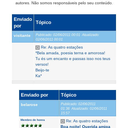
autores. Não somos responsáveis pelo seu conteúdo.
Enviado
Tópico
por
Publicado:
02/06/2011 00:01
Atualizado:
visitante
02/06/2011 00:01
Re: As quatro estações
*Bela amada, poesia terna e amorosa!
Tu és um encanto e passas isso nos teus
versos!
Beijo-te
Ka*
Enviado por
Tópico
Publicado:
02/06/2011
belarose
01:36
Atualizado:
02/06/2011
15:57
Membro de honra
Re: As quatro estações
Boa noite! Querida amiga