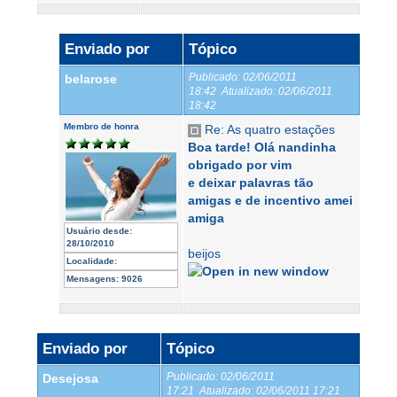
Enviado por
Tópico
Publicado:
02/06/2011
belarose
18:42
Atualizado:
02/06/2011
18:42
Membro de honra
Re: As quatro estações
Boa tarde! Olá nandinha
obrigado por vim
e deixar palavras tão
amigas e de incentivo amei
amiga
Usuário desde:
28/10/2010
beijos
Localidade:
Mensagens:
9026
Enviado por
Tópico
Publicado:
02/06/2011
Desejosa
17:21
Atualizado:
02/06/2011 17:21