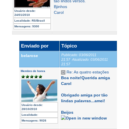
tão lindos versos.
Bjinhos
Usuário desde:
Carol
24/01/2010
Localidade:
RS/Brasil
Mensagens:
9300
Enviado por
Tópico
Publicado:
03/06/2011
belarose
21:57
Atualizado:
03/06/2011
21:57
Membro de honra
Re: As quatro estações
Boa noite!Querida amiga
Carol
Obrigado amiga por tão
lindas palavras...amei!
Usuário desde:
28/10/2010
Beijos
Localidade:
Mensagens:
9026