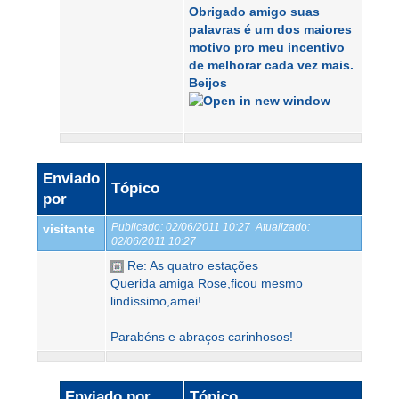
Obrigado amigo suas
palavras é um dos maiores
motivo pro meu incentivo
de melhorar cada vez mais.
Beijos
Enviado
Tópico
por
Publicado:
02/06/2011 10:27
Atualizado:
visitante
02/06/2011 10:27
Re: As quatro estações
Querida amiga Rose,ficou mesmo
lindíssimo,amei!
Parabéns e abraços carinhosos!
Enviado por
Tópico