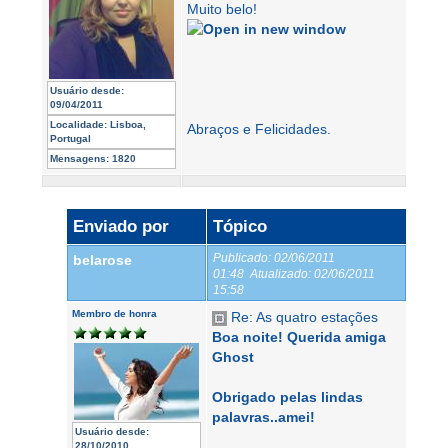
Muito belo!
Usuário desde:
09/04/2011
Localidade:
Lisboa,
Abraços e Felicidades.
Portugal
Mensagens:
1820
Enviado por
Tópico
Publicado:
02/06/2011
belarose
01:48
Atualizado:
02/06/2011
15:58
Membro de honra
Re: As quatro estações
Boa noite! Querida amiga
Ghost
Obrigado pelas lindas
palavras..amei!
Usuário desde:
28/10/2010