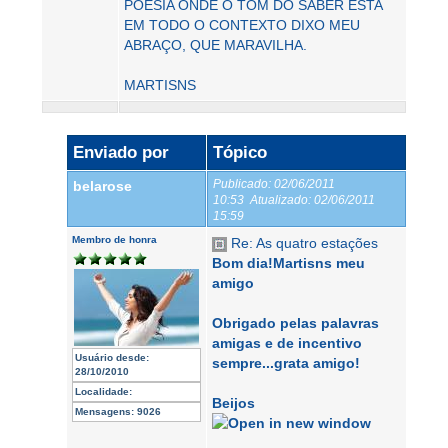
POESIA ONDE O TOM DO SABER ESTA
EM TODO O CONTEXTO DIXO MEU
ABRAÇO, QUE MARAVILHA.
MARTISNS
Enviado por
Tópico
Publicado:
02/06/2011
belarose
10:53
Atualizado:
02/06/2011
15:59
Membro de honra
Re: As quatro estações
Bom dia!Martisns meu
amigo
Obrigado pelas palavras
amigas e de incentivo
Usuário desde:
sempre...grata amigo!
28/10/2010
Localidade:
Beijos
Mensagens:
9026