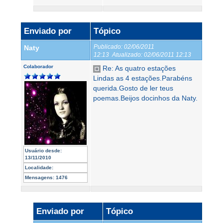
Enviado por
Tópico
Publicado:
02/06/2011
Naty
12:13
Atualizado:
02/06/2011 12:13
Colaborador
Re: As quatro estações
Lindas as 4 estações.Parabéns
querida.Gosto de ler teus
poemas.Beijos docinhos da Naty.
Usuário desde:
13/11/2010
Localidade:
Mensagens:
1476
Enviado por
Tópico