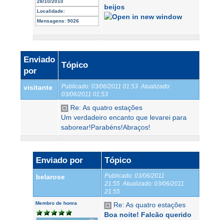
28/10/2010
beijos
Localidade:
Mensagens:
9026
Enviado
Tópico
por
Publicado:
03/06/2011 01:53
Atualizado:
visitante
03/06/2011 01:53
Re: As quatro estações
Um verdadeiro encanto que levarei para
saborear!Parabéns!Abraços!
Enviado por
Tópico
Publicado:
03/06/2011
belarose
21:55
Atualizado:
03/06/2011
21:55
Membro de honra
Re: As quatro estações
Boa noite! Falcão querido