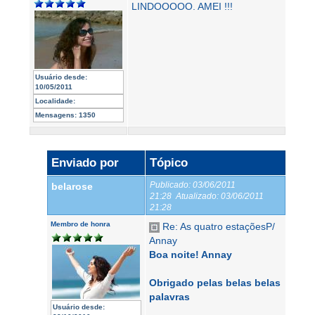
LINDOOOOO. AMEI !!!
Usuário desde:
10/05/2011
Localidade:
Mensagens:
1350
Enviado por
Tópico
Publicado:
03/06/2011
belarose
21:28
Atualizado:
03/06/2011
21:28
Membro de honra
Re: As quatro estaçõesP/
Annay
Boa noite! Annay
Obrigado pelas belas belas
palavras
Usuário desde: