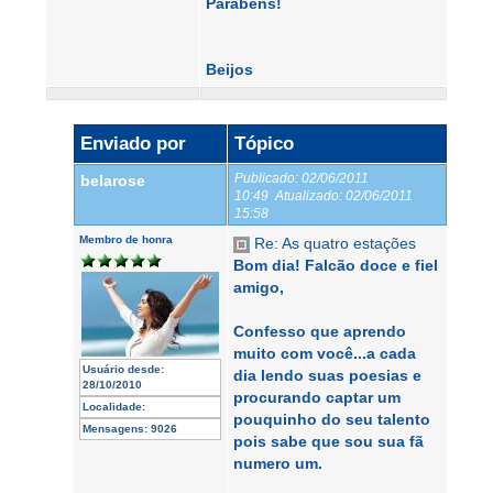
Parabéns!
Beijos
Enviado por
Tópico
Publicado:
02/06/2011
belarose
10:49
Atualizado:
02/06/2011
15:58
Membro de honra
Re: As quatro estações
Bom dia! Falcão doce e fiel
amigo,
Confesso que aprendo
muito com você...a cada
Usuário desde:
dia lendo suas poesias e
28/10/2010
procurando captar um
Localidade:
pouquinho do seu talento
Mensagens:
9026
pois sabe que sou sua fã
numero um.