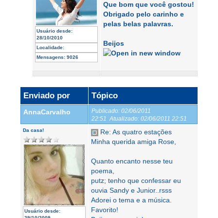
Que bom que você gostou!
Obrigado pelo carinho e
pelas belas palavras.
Usuário desde:
28/10/2010
Beijos
Localidade:
Mensagens:
9026
Enviado por
Tópico
Publicado:
02/06/2011
AnnaCarvalho
22:51
Atualizado:
02/06/2011 22:51
Da casa!
Re: As quatro estações
Minha querida amiga Rose,
Quanto encanto nesse teu
poema,
putz; tenho que confessar eu
ouvia Sandy e Junior..rsss
Adorei o tema e a música.
Favorito!
Usuário desde:
29/10/2009