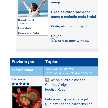
amigo
Suas palavras são doce
como a melodia mais linda!
Usuário desde:
28/10/2010
Obrigado meu amigo!
Localidade:
Mensagens:
9026
Beijos
Enviado por
Tópico
Publicado:
03/06/2011
carolcarolina
02:11
Atualizado:
03/06/2011 02:11
Colaborador
Re: As quatro estações
Querida Amiga
Poetisa Rose!
Belíssima inspiração amiga!
Que dizer senão parabéns por