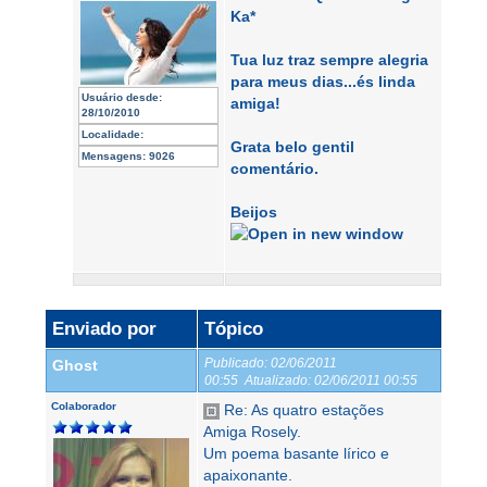
Ka*
Tua luz traz sempre alegria
para meus dias...és linda
Usuário desde:
amiga!
28/10/2010
Localidade:
Grata belo gentil
Mensagens:
9026
comentário.
Beijos
Enviado por
Tópico
Publicado:
02/06/2011
Ghost
00:55
Atualizado:
02/06/2011 00:55
Colaborador
Re: As quatro estações
Amiga Rosely.
Um poema basante lírico e
apaixonante.