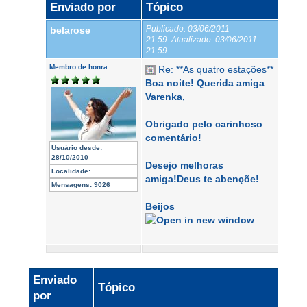
Enviado por
Tópico
Publicado:
03/06/2011
belarose
21:59
Atualizado:
03/06/2011
21:59
Membro de honra
Re: **As quatro estações**
Boa noite! Querida amiga
Varenka,
Obrigado pelo carinhoso
comentário!
Usuário desde:
28/10/2010
Desejo melhoras
Localidade:
amiga!Deus te abençõe!
Mensagens:
9026
Beijos
Enviado
Tópico
por