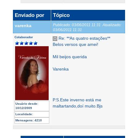
Enviado por
Tópico
Publicado:
03/06/2011 11:31
Atualizado:
varenka
03/06/2011 11:31
Colaborador
Re: **As quatro estações**
Belos versos que amei!
Mil beijos querida
Varenka
P.S.Este inverno está me
Usuário desde:
maltartando,doí muito.Bjs
10/12/2009
Localidade:
Mensagens:
4210