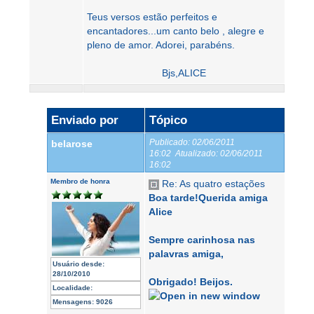
Teus versos estão perfeitos e
encantadores...um canto belo , alegre e
pleno de amor. Adorei, parabéns.
Bjs,ALICE
Enviado por
Tópico
Publicado:
02/06/2011
belarose
16:02
Atualizado:
02/06/2011
16:02
Membro de honra
Re: As quatro estações
Boa tarde!Querida amiga
Alice
Sempre carinhosa nas
palavras amiga,
Usuário desde:
28/10/2010
Obrigado! Beijos.
Localidade:
Mensagens:
9026