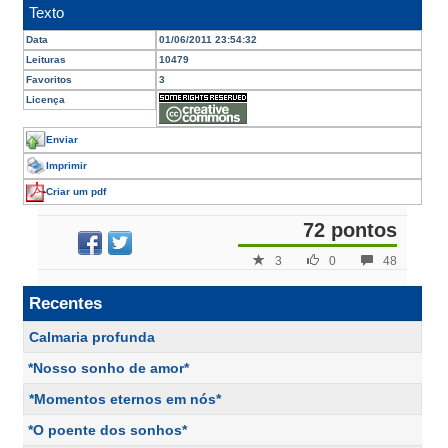
Texto
Data
01/06/2011 23:54:32
Leituras
10479
Favoritos
3
Licença
Enviar
Imprimir
Criar um pdf
72 pontos
3
0
48
Recentes
Calmaria profunda
*Nosso sonho de amor*
*Momentos eternos em nós*
*O poente dos sonhos*