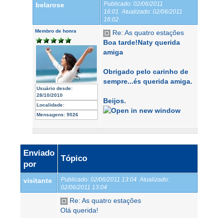
Publicado:
02/06/2011
belarose
16:01
Atualizado:
02/06/2011
16:02
Membro de honra
Re: As quatro estações
Boa tarde!Naty querida
amiga
Obrigado pelo carinho de
sempre...és querida amiga.
Usuário desde:
28/10/2010
Beijos.
Localidade:
Mensagens:
9026
Enviado
Tópico
por
Publicado:
02/06/2011 13:04
Atualizado:
visitante
02/06/2011 13:04
Re: As quatro estações
Olá querida!