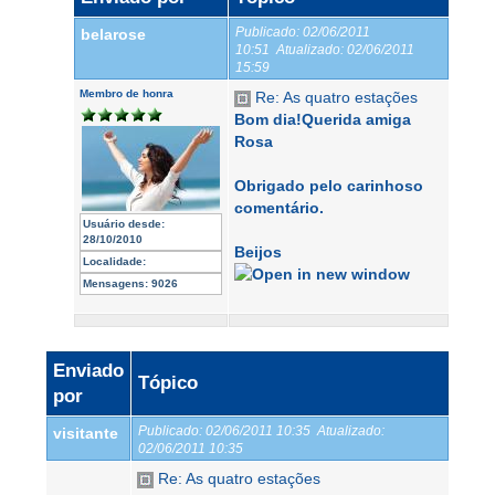
Publicado:
02/06/2011
belarose
10:51
Atualizado:
02/06/2011
15:59
Membro de honra
Re: As quatro estações
Bom dia!Querida amiga
Rosa
Obrigado pelo carinhoso
comentário.
Usuário desde:
28/10/2010
Beijos
Localidade:
Mensagens:
9026
Enviado
Tópico
por
Publicado:
02/06/2011 10:35
Atualizado:
visitante
02/06/2011 10:35
Re: As quatro estações