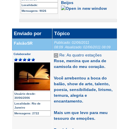
Beijos
Localidade:
Mensagens:
9026
Enviado por
Tópico
Publicado:
02/06/2011
FalcãoSR
08:09
Atualizado:
02/06/2011 08:09
Colaborador
Re: As quatro estações
Rose, menina que anda de
camisola do meu coração.
Você arrebentou a boca do
balão, show de arte, talento,
poesia, sensibilidade, lirismo,
Usuário desde:
ternura, alegria e
30/06/2006
encantamento.
Localidade:
Rio de
Janeiro
Mais um que levo para meu
Mensagens:
2722
tesouro de emoções.