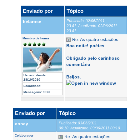
Enviado por
Tópico
Publicado:
02/06/2011
belarose
23:41
Atualizado:
02/06/2011
23:41
Membro de honra
Re: As quatro estações
Boa noite! poètes
Obrigado pelo carinhoso
comentário
Usuário desde:
Beijos.
28/10/2010
Localidade:
Mensagens:
9026
Enviado por
Tópico
Publicado:
03/06/2011
annay
00:10
Atualizado:
03/06/2011 00:10
Colaborador
Re: As quatro estações