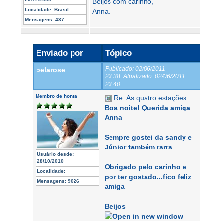
Beijos com carinho,
Localidade:
Brasil
Anna.
Mensagens:
437
Enviado por
Tópico
Publicado:
02/06/2011
belarose
23:38
Atualizado:
02/06/2011
23:40
Membro de honra
Re: As quatro estações
Boa noite! Querida amiga
Anna
Sempre gostei da sandy e
Júnior também rsrrs
Usuário desde:
28/10/2010
Obrigado pelo carinho e
Localidade:
por ter gostado...fico feliz
Mensagens:
9026
amiga
Beijos