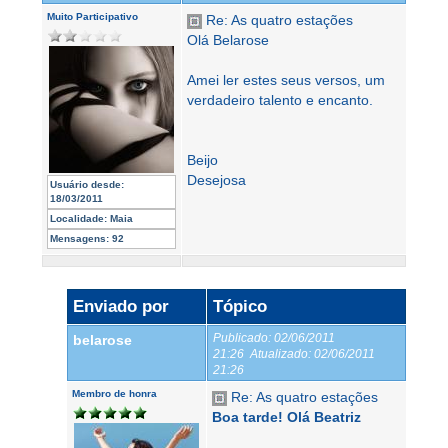
Muito Participativo
Re: As quatro estações
Olá Belarose
Amei ler estes seus versos, um
verdadeiro talento e encanto.
Beijo
Desejosa
Usuário desde:
18/03/2011
Localidade:
Maia
Mensagens:
92
Enviado por
Tópico
Publicado:
02/06/2011
belarose
21:26
Atualizado:
02/06/2011
21:26
Membro de honra
Re: As quatro estações
Boa tarde! Olá Beatriz