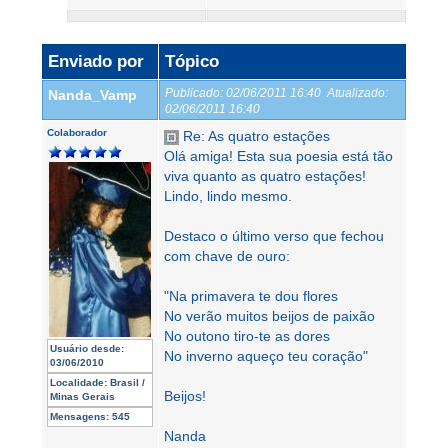
Enviado por
Tópico
Publicado:
02/06/2011 16:40
Atualizado:
Nanda_Vamp
02/06/2011 16:40
Colaborador
Re: As quatro estações
Olá amiga! Esta sua poesia está tão
viva quanto as quatro estações!
Lindo, lindo mesmo.
Destaco o último verso que fechou
com chave de ouro:
"Na primavera te dou flores
No verão muitos beijos de paixão
No outono tiro-te as dores
Usuário desde:
No inverno aqueço teu coração"
03/06/2010
Localidade:
Brasil /
Beijos!
Minas Gerais
Mensagens:
545
Nanda