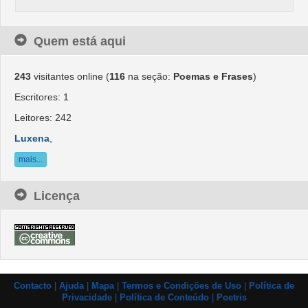
Quem está aqui
243
visitantes online (
116
na seção:
Poemas e Frases
)
Escritores: 1
Leitores: 242
Luxena
,
mais...
Licença
Contacto
|
Ajuda
|
Mapa
|
Termos e Condições de Uso
|
Política de
Privacidade
|
Política de Conteúdo
|
Poetris