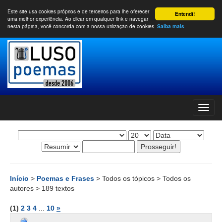
Este site usa cookies próprios e de terceiros para lhe oferecer
Entendi!
uma melhor experiência. Ao clicar em qualquer link e navegar
nesta página, você concorda com a nossa utilização de cookies.
Saiba mais
Início
>
Poemas e Frases
> Todos os tópicos > Todos os
autores > 189 textos
(1)
2
3
4
...
10
»