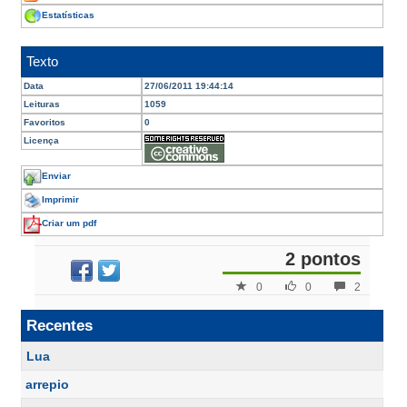
Estatísticas
Texto
Data
27/06/2011 19:44:14
Leituras
1059
Favoritos
0
Licença
Enviar
Imprimir
Criar um pdf
2 pontos
0
0
2
Recentes
Lua
arrepio