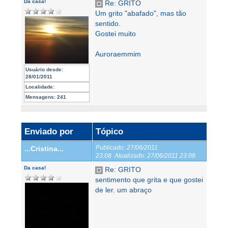
Da casa!
Re: GRITO
Um grito "abafado", mas tão
sentido.
Gostei muito
Auroraemmim
Usuário desde:
28/01/2011
Localidade:
Mensagens:
241
Enviado por
Tópico
Publicado:
27/06/2011
...Cristina...
23:08
Atualizado:
27/06/2011 23:08
Da casa!
Re: GRITO
sentimento que grita e que gostei
de ler. um abraço