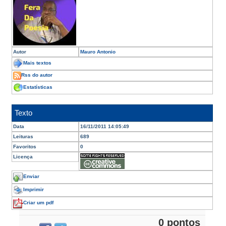
Autor
Mauro Antonio
Mais textos
Rss do autor
Estatísticas
Texto
Data
16/11/2011 14:05:49
Leituras
689
Favoritos
0
Licença
Enviar
Imprimir
Criar um pdf
0 pontos