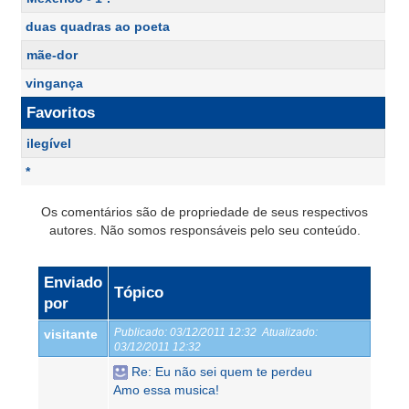
duas quadras ao poeta
mãe-dor
vingança
Favoritos
ilegível
*
Os comentários são de propriedade de seus respectivos
autores. Não somos responsáveis pelo seu conteúdo.
Enviado
Tópico
por
Publicado:
03/12/2011 12:32
Atualizado:
visitante
03/12/2011 12:32
Re: Eu não sei quem te perdeu
Amo essa musica!