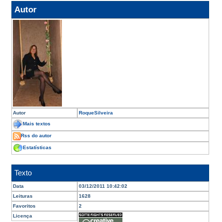
Autor
Autor
RoqueSilveira
Mais textos
Rss do autor
Estatísticas
Texto
Data
03/12/2011 10:42:02
Leituras
1628
Favoritos
2
Licença