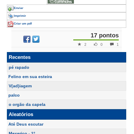
Enviar
Imprimir
Criar um pdf
17 pontos
2
0
1
Recentes
pé rapado
Felino em sua esteira
V(ad)iagem
palco
o orgão da capela
Aleatórios
Até Deus escutar
Mexerico - 1º.