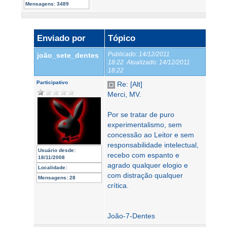
Mensagens:
3489
Enviado por
Tópico
Publicado:
14/12/2011
joão_sete_dentes
18:22
Atualizado:
14/12/2011
18:22
Participativo
Re: [Alt]
Merci, MV.
Por se tratar de puro
experimentalismo, sem
concessão ao Leitor e sem
responsabilidade intelectual,
Usuário desde:
recebo com espanto e
18/11/2008
agrado qualquer elogio e
Localidade:
com distração qualquer
Mensagens:
28
crítica.
João-7-Dentes