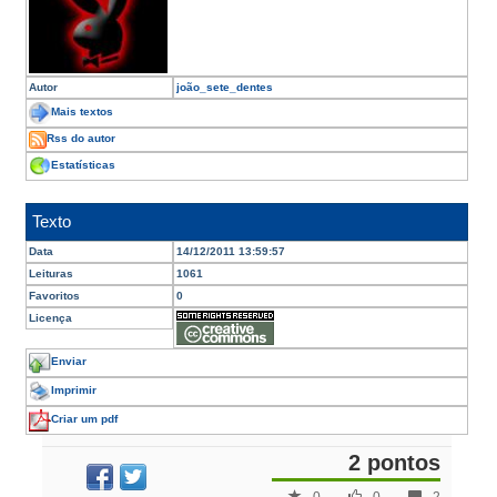
Autor
joão_sete_dentes
Mais textos
Rss do autor
Estatísticas
Texto
Data
14/12/2011 13:59:57
Leituras
1061
Favoritos
0
Licença
Enviar
Imprimir
Criar um pdf
2 pontos