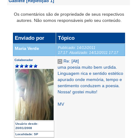
Gablete [Repetição 1]
Os comentários são de propriedade de seus respectivos
autores. Não somos responsáveis pelo seu conteúdo.
Enviado por
Tópico
Publicado:
14/12/2011
Maria Verde
17:17
Atualizado:
14/12/2011 17:17
Colaborador
Re: [Alt]
uma poesia muito bem urdida.
Linguagem rica e sentido estético
apurado onde memória, tempo e
sentimento conduzem a poesia.
Nossa! gostei muito!
MV
Usuário desde:
20/01/2008
Localidade:
SP