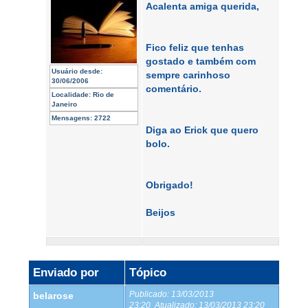
Acalenta amiga querida,
Fico feliz que tenhas
gostado e também com
Usuário desde:
sempre carinhoso
30/06/2006
comentário.
Localidade:
Rio de
Janeiro
Mensagens:
2722
Diga ao Erick que quero
bolo.
Obrigado!
Beijos
Enviado por
Tópico
Publicado:
13/03/2013
belarose
23:20
Atualizado:
13/03/2013 23:20