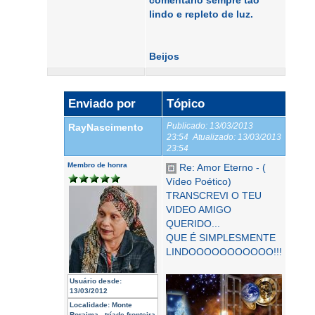
comentário sempre tão
lindo e repleto de luz.
Beijos
Enviado por
Tópico
Publicado:
13/03/2013
RayNascimento
23:54
Atualizado:
13/03/2013
23:54
Membro de honra
Re: Amor Eterno - (
Vídeo Poético)
TRANSCREVI O TEU
VIDEO AMIGO
QUERIDO...
QUE É SIMPLESMENTE
LINDOOOOOOOOOOO!!!
Usuário desde:
13/03/2012
Localidade:
Monte
Roraima - tríade fronteira