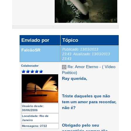
Enviado por
Tópico
Publicado:
13/03/2013
FalcãoSR
23:43
Atualizado:
13/03/2013
23:43
Colaborador
Re: Amor Eterno - ( Vídeo
Poético)
Ray querida,
Triste daqueles que não
tem um amor para recordar,
Usuário desde:
não é?
30/06/2006
Localidade:
Rio de
Janeiro
Obrigado pelo seu
Mensagens:
2722