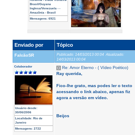
Brasil/Guyana
Inglesa/Venezuela - -
Amazônia - Brasil
Mensagens:
6921
Enviado por
Tópico
Publicado:
14/03/2013 00:04
Atualizado:
FalcãoSR
14/03/2013 00:04
Colaborador
Re: Amor Eterno - ( Vídeo Poético)
Ray querida,
Fico-lhe grato, mas podes ler o texto
acessando o link abaixo, apenas fiz
agora a versão em vídeo.
Usuário desde:
30/06/2006
Beijos
Localidade:
Rio de
Janeiro
Mensagens:
2722