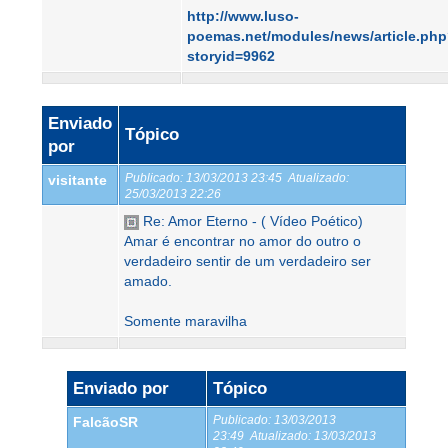
http://www.luso-
poemas.net/modules/news/article.ph
storyid=9962
Enviado
Tópico
por
Publicado:
13/03/2013 23:45
Atualizado:
visitante
25/03/2013 22:26
Re: Amor Eterno - ( Vídeo Poético)
Amar é encontrar no amor do outro o
verdadeiro sentir de um verdadeiro ser
amado.
Somente maravilha
Enviado por
Tópico
Publicado:
13/03/2013
FalcãoSR
23:49
Atualizado:
13/03/2013