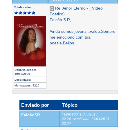
13/03/2013 22:20
Colaborador
Re: Amor Eterno - ( Vídeo
Poético)
Falcão S.R,
Ainda somos jovens...valeu.Sempre
me emociono com tua
poesia.Beijos.
Usuário desde:
10/12/2009
Localidade:
Mensagens:
4210
Enviado por
Tópico
Publicado:
13/03/2013
FalcãoSR
22:24
Atualizado:
13/03/2013
22:24