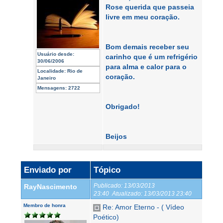
Rose querida que passeia
livre em meu coração.
Bom demais receber seu
Usuário desde:
carinho que é um refrigério
30/06/2006
para alma e calor para o
Localidade:
Rio de
coração.
Janeiro
Mensagens:
2722
Obrigado!
Beijos
Enviado por
Tópico
Publicado:
13/03/2013
RayNascimento
23:40
Atualizado:
13/03/2013 23:40
Membro de honra
Re: Amor Eterno - ( Vídeo
Poético)