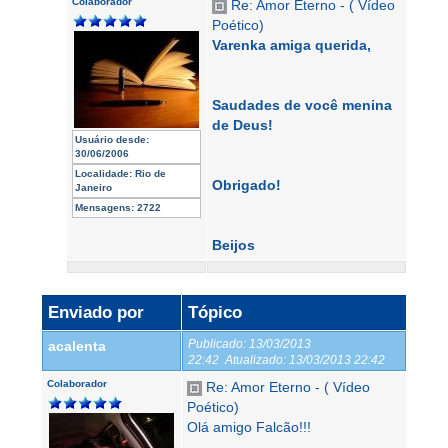
Colaborador
Re: Amor Eterno - ( Vídeo
Poético)
Varenka amiga querida,
Saudades de você menina
de Deus!
Usuário desde:
30/06/2006
Localidade:
Rio de
Obrigado!
Janeiro
Mensagens:
2722
Beijos
Enviado por
Tópico
Publicado:
13/03/2013
acalenta
22:42
Atualizado:
13/03/2013 22:42
Colaborador
Re: Amor Eterno - ( Vídeo
Poético)
Olá amigo Falcão!!!