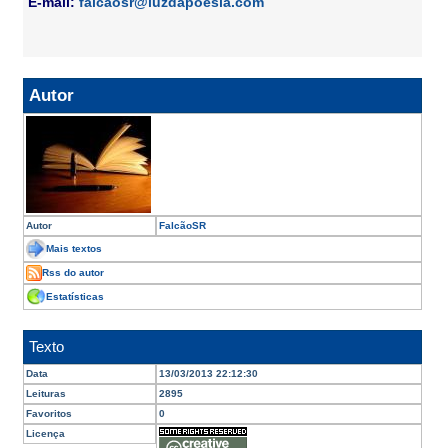
E-mail:
falcaosr@luzdapoesia.com
Autor
Autor
FalcãoSR
Mais textos
Rss do autor
Estatísticas
Texto
Data
13/03/2013 22:12:30
Leituras
2895
Favoritos
0
Licença