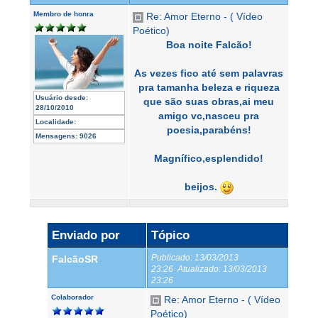
Membro de honra
Re: Amor Eterno - ( Vídeo
Poético)
Boa noite Falcão!
As vezes fico até sem palavras
pra tamanha beleza e riqueza
Usuário desde:
que são suas obras,ai meu
28/10/2010
amigo vc,nasceu pra
Localidade:
poesia,parabéns!
Mensagens:
9026
Magnífico,esplendido!
beijos.
Enviado por
Tópico
Publicado:
13/03/2013
FalcãoSR
23:26
Atualizado:
13/03/2013
23:26
Colaborador
Re: Amor Eterno - ( Vídeo
Poético)