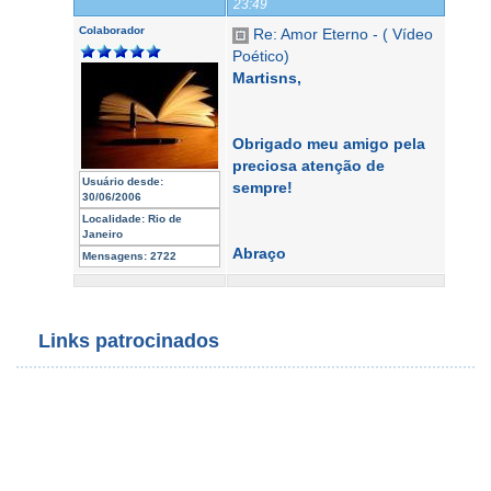
23:49
Colaborador
Re: Amor Eterno - ( Vídeo
Poético)
Martisns,
Obrigado meu amigo pela
preciosa atenção de
Usuário desde:
sempre!
30/06/2006
Localidade:
Rio de
Janeiro
Abraço
Mensagens:
2722
Links patrocinados