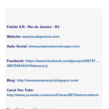
Falcão S.R - Rio de Janeiro - RJ
Website:
www.luzdapoesia.com
Ação Social:
www.projetomorrodosape.com
Facebook:
https://www.facebook.com/groups/230737 ...
4567545411/#!/falcaosr.rj
Blog:
http://meuamorpoesia.blogspot.com/
Canal You Tube:
http://www.youtube.com/user/FalcaoSR?feature=mhum