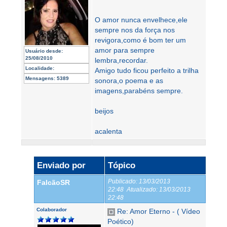
O amor nunca envelhece,ele
sempre nos da força nos
revigora,como é bom ter um
amor para sempre
Usuário desde:
25/08/2010
lembra,recordar.
Localidade:
Amigo tudo ficou perfeito a trilha
Mensagens:
5389
sonora,o poema e as
imagens,parabéns sempre.
beijos
acalenta
Enviado por
Tópico
Publicado:
13/03/2013
FalcãoSR
22:48
Atualizado:
13/03/2013
22:48
Colaborador
Re: Amor Eterno - ( Vídeo
Poético)