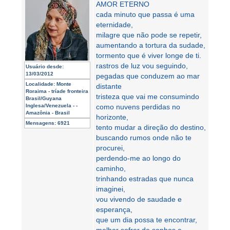
AMOR ETERNO
cada minuto que passa é uma
eternidade,
milagre que não pode se repetir,
aumentando a tortura da sudade,
tormento que é viver longe de ti.
rastros de luz vou seguindo,
Usuário desde:
13/03/2012
pegadas que conduzem ao mar
Localidade:
Monte
distante
Roraima - tríade fronteira
tristeza que vai me consumindo
Brasil/Guyana
Inglesa/Venezuela - -
como nuvens perdidas no
Amazônia - Brasil
horizonte,
Mensagens:
6921
tento mudar a direção do destino,
buscando rumos onde não te
procurei,
perdendo-me ao longo do
caminho,
trinhando estradas que nunca
imaginei,
vou vivendo de saudade e
esperança,
que um dia possa te encontrar,