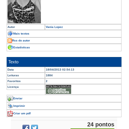
Autor
Vania Lopez
Mais textos
Rss do autor
Estatísticas
Texto
Data
18/04/2013 02:54:13
Leituras
1884
Favoritos
2
Licença
Enviar
Imprimir
Criar um pdf
24 pontos