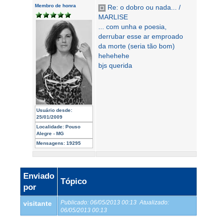
Membro de honra
Re: o dobro ou nada... /
MARLISE
... com unha e poesia,
derrubar esse ar emproado
da morte (seria tão bom)
hehehehe
bjs querida
Usuário desde:
25/01/2009
Localidade:
Pouso
Alegre - MG
Mensagens:
19295
Enviado
Tópico
por
Publicado:
06/05/2013 00:13
Atualizado:
visitante
06/05/2013 00:13