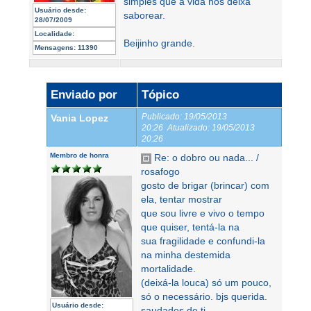
simples que a vida nos deixa
Usuário desde:
saborear.
28/07/2009
Localidade:
Beijinho grande.
Mensagens:
11390
Enviado por
Tópico
Publicado:
19/05/2013
Vania Lopez
20:26
Atualizado:
19/05/2013
20:26
Membro de honra
Re: o dobro ou nada... /
rosafogo
gosto de brigar (brincar) com
ela, tentar mostrar
que sou livre e vivo o tempo
que quiser, tentá-la na
sua fragilidade e confundi-la
na minha destemida
mortalidade.
(deixá-la louca) só um pouco,
só o necessário. bjs querida.
Usuário desde:
saudades de ti