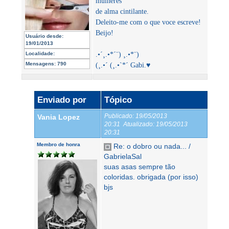
mulheres
de alma cintilante.
Deleito-me com o que voce escreve!
Beijo!
Usuário desde:
19/01/2013
Localidade:
.•´¸.•*´¨) ¸.•*¨)
Mensagens:
790
(¸.•´ (¸.•`*´ Gabi.♥
Enviado por
Tópico
Publicado:
19/05/2013
Vania Lopez
20:31
Atualizado:
19/05/2013
20:31
Membro de honra
Re: o dobro ou nada... /
GabrielaSal
suas asas sempre tão
coloridas. obrigada (por isso)
bjs