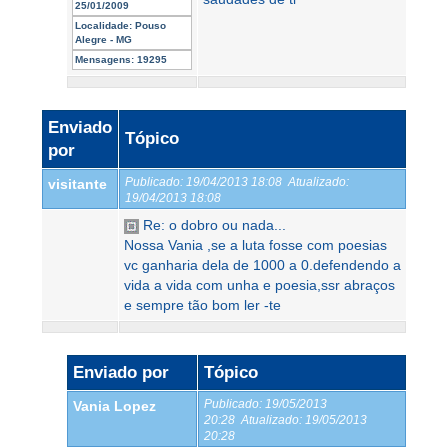
25/01/2009
Localidade:
Pouso
Alegre - MG
Mensagens:
19295
Enviado
Tópico
por
Publicado:
19/04/2013 18:08
Atualizado:
visitante
19/04/2013 18:08
Re: o dobro ou nada...
Nossa Vania ,se a luta fosse com poesias
vc ganharia dela de 1000 a 0.defendendo a
vida a vida com unha e poesia,ssr abraços
e sempre tão bom ler -te
Enviado por
Tópico
Publicado:
19/05/2013
Vania Lopez
20:28
Atualizado:
19/05/2013
20:28