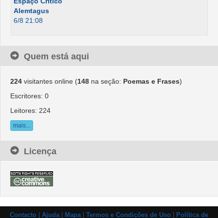
Espaço Crítico
Alemtagus
6/8 21:08
Quem está aqui
224
visitantes online (
148
na seção:
Poemas e Frases
)
Escritores: 0
Leitores: 224
mais...
Licença
Contacto
|
Ajuda
|
Mapa
|
Termos e Condições de Uso
|
Política de