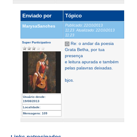
Enviado por
Tópico
Publicado:
22/10/2013
MarysaSanches
11:23
Atualizado:
22/10/2013
11:23
Super Participativo
Re: o andar da poesia
Grata Betha, por tua
presença
e leitura apurada e também
pelas palavras deixadas.
bjos.
Usuário desde:
19/08/2013
Localidade:
Mensagens:
109