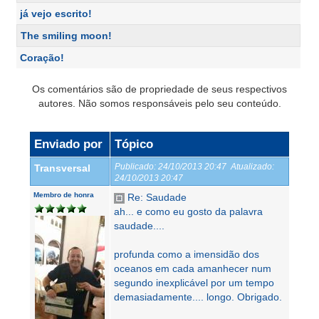
já vejo escrito!
The smiling moon!
Coração!
Os comentários são de propriedade de seus respectivos
autores. Não somos responsáveis pelo seu conteúdo.
Enviado por
Tópico
Publicado:
24/10/2013 20:47
Atualizado:
Transversal
24/10/2013 20:47
Membro de honra
Re: Saudade
ah... e como eu gosto da palavra
saudade....
profunda como a imensidão dos
oceanos em cada amanhecer num
segundo inexplicável por um tempo
demasiadamente.... longo. Obrigado.