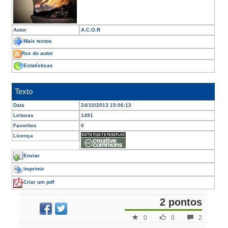
Autor
A.C.O.R
Mais textos
Rss do autor
Estatísticas
Texto
Data
24/10/2013 15:06:13
Leituras
1491
Favoritos
0
Licença
Enviar
Imprimir
Criar um pdf
2 pontos
0
0
2