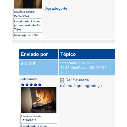
Agradeço-te
Usuário desde:
02/01/2011
Localidade:
Lisboa
(a bombordo do Rio
Tejo)
Mensagens:
3755
Enviado por
Tópico
Publicado:
25/10/2013
A.C.O.R
10:37
Atualizado:
25/10/2013
10:37
Colaborador
Re: Saudade
olá, eu é que agradeço...
Usuário desde:
17/10/2013
Localidade:
Lisboa