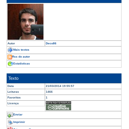
Autor
Deco86
Mais textos
Rss do autor
Estatísticas
Texto
Data
21/03/2014 19:55:57
Leituras
1466
Favoritos
1
Licença
Enviar
Imprimir