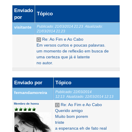
Enviado
Tópico
por
Publicado:
21/03/2014 21:23
Atualizado:
visitante
21/03/2014 21:23
Re: Ao Fim e Ao Cabo
Em versos curtos e poucas palavras.
um momento de reflexão em busca de
uma certeza que já é latente
no autor.
Enviado por
Tópico
Publicado:
22/03/2014
fernandamoreira
12:13
Atualizado:
22/03/2014 12:13
Membro de honra
Re: Ao Fim e Ao Cabo
Querido amigo
Muito bom porem
triste
a esperanca eh de fato real