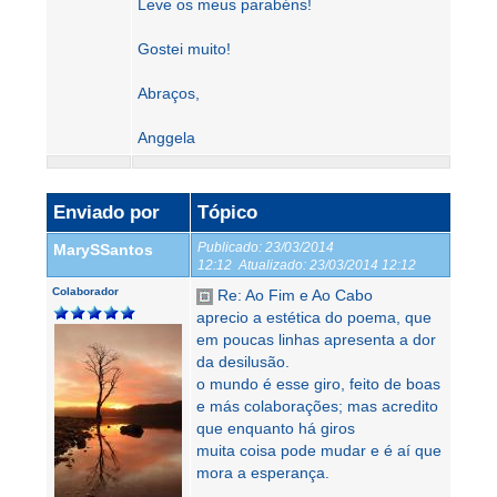
Leve os meus parabéns!
Gostei muito!
Abraços,
Anggela
Enviado por
Tópico
Publicado:
23/03/2014
MarySSantos
12:12
Atualizado:
23/03/2014 12:12
Colaborador
Re: Ao Fim e Ao Cabo
aprecio a estética do poema, que
em poucas linhas apresenta a dor
da desilusão.
o mundo é esse giro, feito de boas
e más colaborações; mas acredito
que enquanto há giros
muita coisa pode mudar e é aí que
mora a esperança.