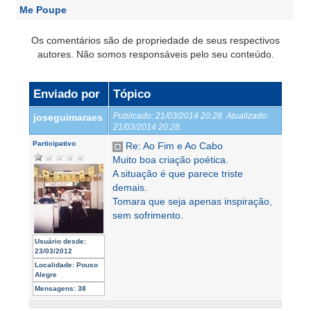
Me Poupe
Os comentários são de propriedade de seus respectivos
autores. Não somos responsáveis pelo seu conteúdo.
Enviado por
Tópico
Publicado:
21/03/2014 20:28
Atualizado:
joseguimaraes
21/03/2014 20:28
Participativo
Re: Ao Fim e Ao Cabo
Muito boa criação poética.
A situação é que parece triste
demais.
Tomara que seja apenas inspiração,
sem sofrimento.
Usuário desde:
23/03/2012
Localidade:
Pouso
Alegre
Mensagens:
38