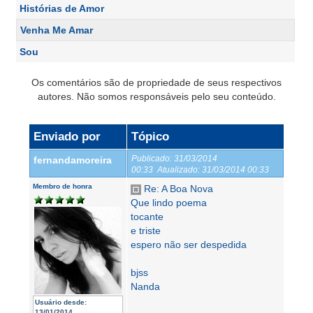
Histórias de Amor
Venha Me Amar
Sou
Os comentários são de propriedade de seus respectivos
autores. Não somos responsáveis pelo seu conteúdo.
Enviado por
Tópico
Publicado:
31/03/2014
fernandamoreira
00:33
Atualizado:
31/03/2014 00:33
Membro de honra
Re: A Boa Nova
Que lindo poema
tocante
e triste
espero não ser despedida
bjss
Nanda
Usuário desde:
13/01/2014