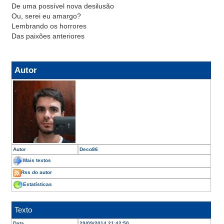
De uma possível nova desilusão
Ou, serei eu amargo?
Lembrando os horrores
Das paixões anteriores
Autor
Autor
Deco86
Mais textos
Rss do autor
Estatísticas
Texto
Data
29/09/2014 21:42:50