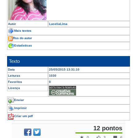
Autor
LuceliaLima
Mais textos
Rss do autor
Estatísticas
Texto
Data
25/05/2015 13:31:10
Leituras
1030
Favoritos
0
Licença
Enviar
Imprimir
Criar um pdf
12 pontos
0
3
6