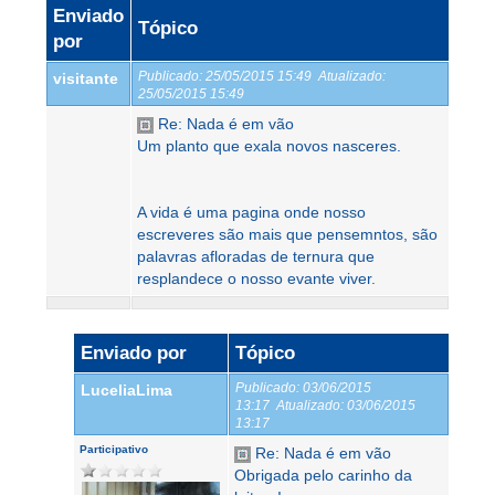
Enviado
Tópico
por
Publicado:
25/05/2015 15:49
Atualizado:
visitante
25/05/2015 15:49
Re: Nada é em vão
Um planto que exala novos nasceres.
A vida é uma pagina onde nosso
escreveres são mais que pensemntos, são
palavras afloradas de ternura que
resplandece o nosso evante viver.
Enviado por
Tópico
Publicado:
03/06/2015
LuceliaLima
13:17
Atualizado:
03/06/2015
13:17
Participativo
Re: Nada é em vão
Obrigada pelo carinho da