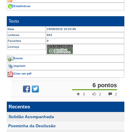
Estatísticas
Texto
Data
19/08/2015 19:23:06
Leituras
663
Favoritos
0
Licença
Enviar
Imprimir
Criar um pdf
6 pontos
0
2
2
Recentes
Solidão Acompanhada
Poeminha da Desilusão