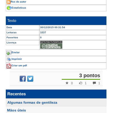
Rss do autor
Estatísticas
Texto
Data
30/12/2015 00:31:54
Leituras
1037
Favoritos
0
Licença
Enviar
Imprimir
Criar um pdf
3 pontos
0
1
1
Recentes
Algumas formas de gentileza
Mãos úteis