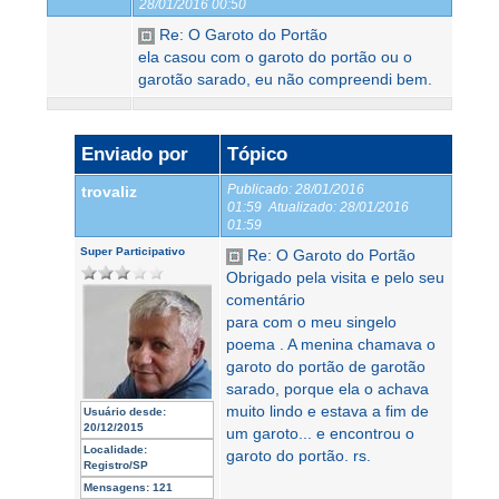
28/01/2016 00:50
Re: O Garoto do Portão
ela casou com o garoto do portão ou o
garotão sarado, eu não compreendi bem.
Enviado por
Tópico
Publicado:
28/01/2016
trovaliz
01:59
Atualizado:
28/01/2016
01:59
Super Participativo
Re: O Garoto do Portão
Obrigado pela visita e pelo seu
comentário
para com o meu singelo
poema . A menina chamava o
garoto do portão de garotão
sarado, porque ela o achava
muito lindo e estava a fim de
Usuário desde:
20/12/2015
um garoto... e encontrou o
Localidade:
garoto do portão. rs.
Registro/SP
Mensagens:
121