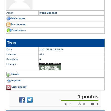
Autor
Ivone Boechat
Mais textos
Rss do autor
Estatísticas
Texto
Data
14/11/2016 12:26:56
Leituras
883
Favoritos
0
Licença
Enviar
Imprimir
Criar um pdf
1 pontos
0
0
1