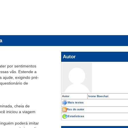
a
Autor
ter por sentimentos
essas vãs. Estende a
 ajude, exigindo pré-
 questionário de
Autor
Ivone Boechat
Mais textos
uminada, cheia de
Rss do autor
ocê iniciou a viagem
Estatísticas
ninguém poderá imitar