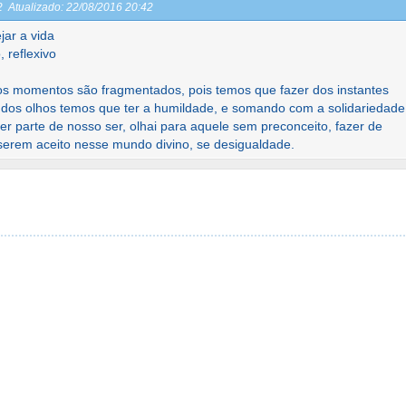
42
Atualizado:
22/08/2016 20:42
ar a vida
 reflexivo
os momentos são fragmentados, pois temos que fazer dos instantes
 dos olhos temos que ter a humildade, e somando com a solidariedade
er parte de nosso ser, olhai para aquele sem preconceito, fazer de
serem aceito nesse mundo divino, se desigualdade.