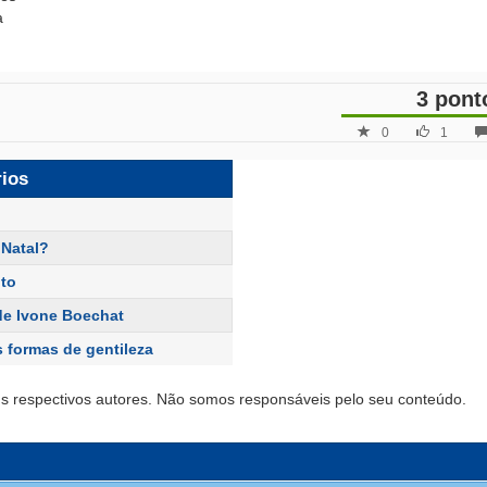
a
3 pont
0
1
rios
 Natal?
to
de Ivone Boechat
 formas de gentileza
s respectivos autores. Não somos responsáveis pelo seu conteúdo.