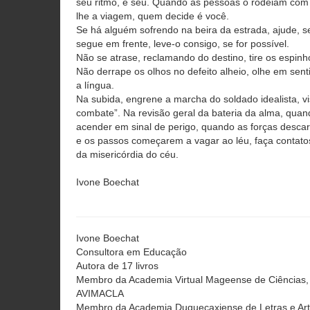
seu ritmo, é seu. Quando as pessoas o rodeiam com
lhe a viagem, quem decide é você.
Se há alguém sofrendo na beira da estrada, ajude, 
segue em frente, leve-o consigo, se for possível.
Não se atrase, reclamando do destino, tire os espinh
Não derrape os olhos no defeito alheio, olhe em sent
a língua.
Na subida, engrene a marcha do soldado idealista, v
combate”. Na revisão geral da bateria da alma, quan
acender em sinal de perigo, quando as forças desca
e os passos começarem a vagar ao léu, faça contato
da misericórdia do céu.
Ivone Boechat
Ivone Boechat
Consultora em Educação
Autora de 17 livros
Membro da Academia Virtual Mageense de Ciências, L
AVIMACLA
Membro da Academia Duquecaxiense de Letras e Ar