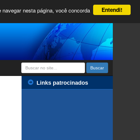
Entendi!
 e navegar nesta página, você concorda
Buscar
Links patrocinados