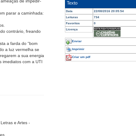
 ameaças de impedir-
Texto
Data
22/08/2016 20:05:54
sem parar a caminhada:
Leituras
734
Favoritos
0
os.
Licença
ido contrário, freando
Enviar
ista a farda do “bom
do a luz vermelha se
Imprimir
rregarem a sua energia
Criar um pdf
s imediatos com a UTI
etras e Artes -
tes