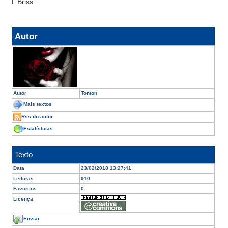
L Briss
Autor
Autor
Tonton
Mais textos
Rss do autor
Estatísticas
Texto
Data
23/02/2018 13:27:41
Leituras
910
Favoritos
0
Licença
Enviar