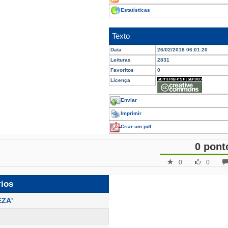
Estatísticas
Texto
Data
26/02/2018 06:01:20
Leituras
2831
Favoritos
0
Licença
Enviar
Imprimir
Criar um pdf
0 pont
0
0
rios
EZA'