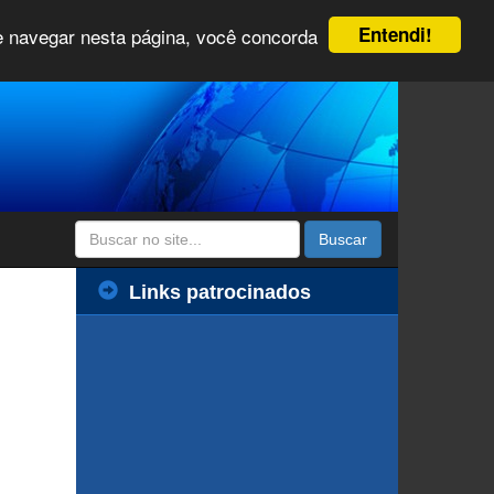
Entendi!
 e navegar nesta página, você concorda
Buscar
Links patrocinados