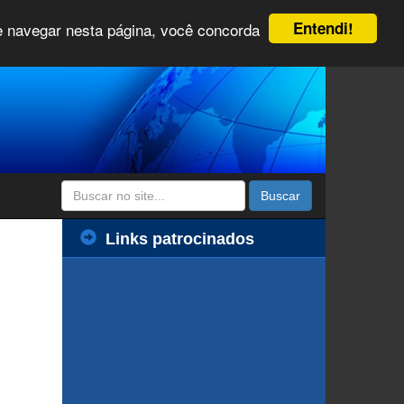
Entendi!
 e navegar nesta página, você concorda
Buscar
Links patrocinados