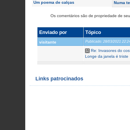
Um poema de calças
Numa te
Os comentários são de propriedade de seu
Enviado por
Tópico
Publicado:
28/03/2021 22:
visitante
Re: Invasores do co
Longe da janela é triste
Links patrocinados