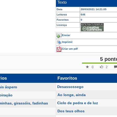
Texto
Data
28/03/2021 14:21:05
Leituras
646
Favoritos
0
Licença
Enviar
Imprimir
Criar um pdf
5 pont
0
2
rios
Favoritos
Desassossego
is áspero
Ao longe, ainda
piração
Ciclo de pedra e de luz
minhas, girassóis, fadinhas
Dos teus olhos