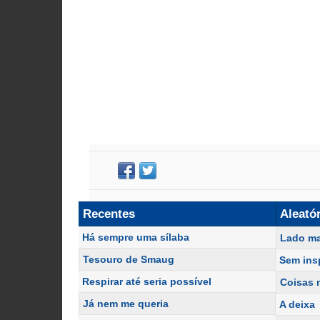
Recentes
Aleató
Há sempre uma sílaba
Lado ma
Tesouro de Smaug
Sem ins
Respirar até seria possível
Coisas 
Já nem me queria
A deixa