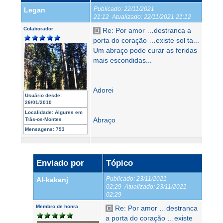
Publicado:
22/11/2021
Legan
21:12
Atualizado:
22/11/2021 21:12
Colaborador
Re: Por amor …destranca a
porta do coração …existe sol ta...
Um abraço pode curar as feridas
mais escondidas...
Adorei
Usuário desde:
26/01/2010
Localidade:
Algures em
Abraço
Trás-os-Montes
Mensagens:
793
Enviado por
Tópico
Publicado:
23/11/2021
Al-kakanj
02:29
Atualizado:
23/11/2021
02:29
Membro de honra
Re: Por amor …destranca
a porta do coração …existe