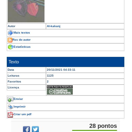
Autor
Al-kakanj
Mais textos
Rss do autor
Estatísticas
Texto
Data
20/11/2021 04:33:11
Leituras
1125
Favoritos
2
Licença
Enviar
Imprimir
Criar um pdf
28 pontos