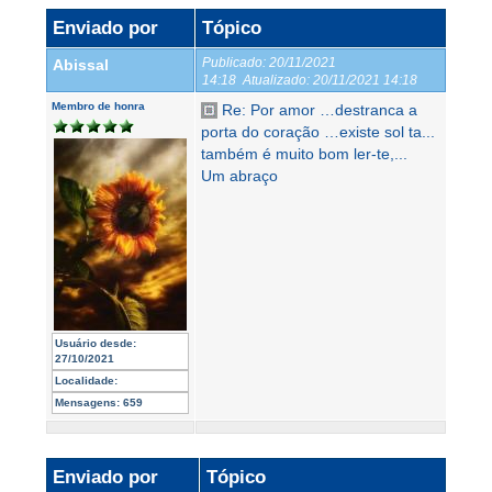
Enviado por
Tópico
Publicado:
20/11/2021
Abissal
14:18
Atualizado:
20/11/2021 14:18
Membro de honra
Re: Por amor …destranca a
porta do coração …existe sol ta...
também é muito bom ler-te,...
Um abraço
Usuário desde:
27/10/2021
Localidade:
Mensagens:
659
Enviado por
Tópico