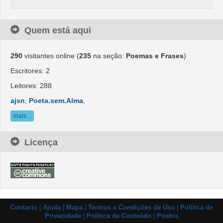
Quem está aqui
290
visitantes online (
235
na seção:
Poemas e Frases
)
Escritores: 2
Leitores: 288
ajsn
,
Poeta.sem.Alma
,
mais...
Licença
Contacto
|
Ajuda
|
Mapa
|
Termos e Condições de Uso
|
Política de
Privacidade
|
Política de Conteúdo
|
Poetris