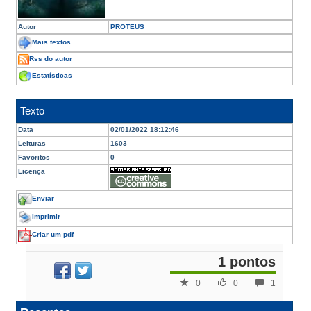
Autor
PROTEUS
Mais textos
Rss do autor
Estatísticas
Texto
Data
02/01/2022 18:12:46
Leituras
1603
Favoritos
0
Licença
Enviar
Imprimir
Criar um pdf
1 pontos
0
0
1