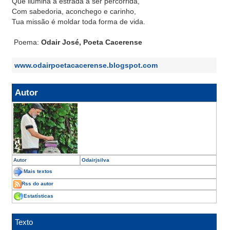
Que ilumina a estrada a ser percorrida,
Com sabedoria, aconchego e carinho,
Tua missão é moldar toda forma de vida.
Poema:
Odair José, Poeta Cacerense
www.odairpoetacacerense.blogspot.com
Autor
Autor
Odairjsilva
Mais textos
Rss do autor
Estatísticas
Texto