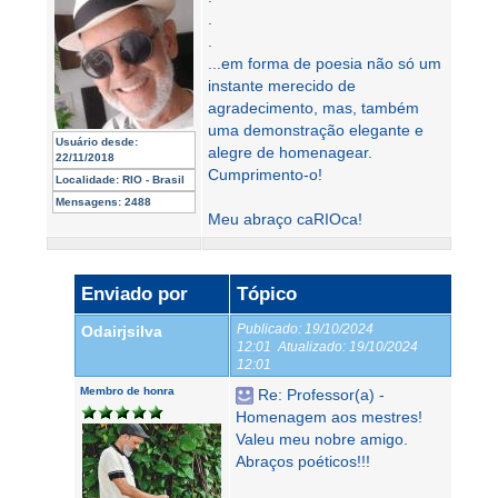
.
.
...em forma de poesia não só um
instante merecido de
agradecimento, mas, também
uma demonstração elegante e
Usuário desde:
alegre de homenagear.
22/11/2018
Cumprimento-o!
Localidade:
RIO - Brasil
Mensagens:
2488
Meu abraço caRIOca!
Enviado por
Tópico
Publicado:
19/10/2024
Odairjsilva
12:01
Atualizado:
19/10/2024
12:01
Membro de honra
Re: Professor(a) -
Homenagem aos mestres!
Valeu meu nobre amigo.
Abraços poéticos!!!