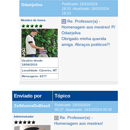
Publicado:
18/10/2024
Odairjsilva
18:33
Atualizado:
18/10/2024
18:33
Membro de honra
Re: Professor(a) -
Homenagem aos mestres! P/
Odairjsilva
Obrigado minha querida
amiga. Abraços poéticos!!!
Usuário desde:
18/06/2010
Localidade:
Cáceres, MT
Mensagens:
6277
Enviado por
Tópico
Publicado:
19/10/2024
ZeSilveiraDoBrasil
00:37
Atualizado:
19/10/2024 00:39
Administrador
Re: Professor(a) -
Homenagem aos mestres!
.