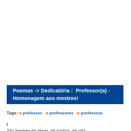
Poemas -> Dedicatória
:
Professor(a) -
Homenagem aos mestres!
Tags:
professor
professores
professora
I
São mestres de almas, de sonhos, de vida,