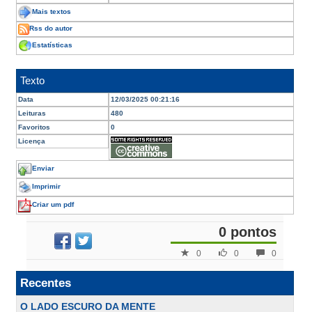
Mais textos
Rss do autor
Estatísticas
Texto
Data
12/03/2025 00:21:16
Leituras
480
Favoritos
0
Licença
Enviar
Imprimir
Criar um pdf
0 pontos
0
0
0
Recentes
O LADO ESCURO DA MENTE