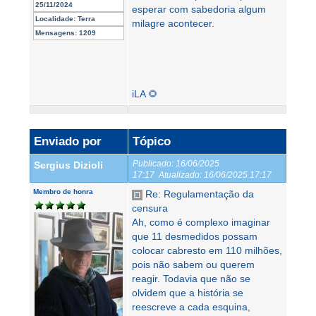
25/11/2024
esperar com sabedoria algum
Localidade:
Terra
milagre acontecer.
Mensagens:
1209
iLA 🌻
Enviado por
Tópico
Publicado:
16/06/2025
Sergius Dizioli
17:17
Atualizado:
16/06/2025 17:17
Membro de honra
Re: Regulamentação da
censura
Ah, como é complexo imaginar
que 11 desmedidos possam
colocar cabresto em 110 milhões,
pois não sabem ou querem
reagir. Todavia que não se
olvidem que a história se
reescreve a cada esquina,