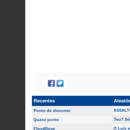
Recentes
Aleató
ASSALT
Ponto de discorrer
Teu? Só.
Quase ponte
O Luís 
FloydRose