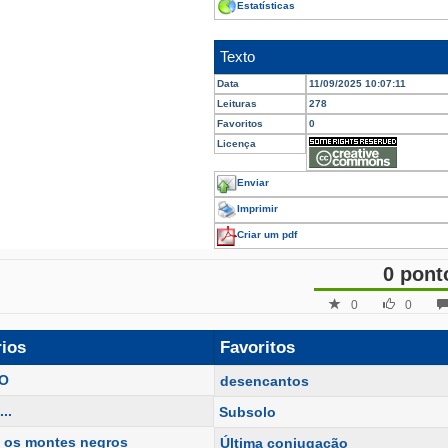
Estatísticas
Texto
Data
11/09/2025 10:07:11
Leituras
278
Favoritos
0
Licença
Enviar
Imprimir
Criar um pdf
0 pont
0
0
rios
Favoritos
O
desencantos
..
Subsolo
e os montes negros
Última conjugação