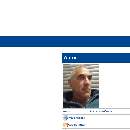
Autor
Autor
AlexandreCosta
Mais textos
Rss do autor