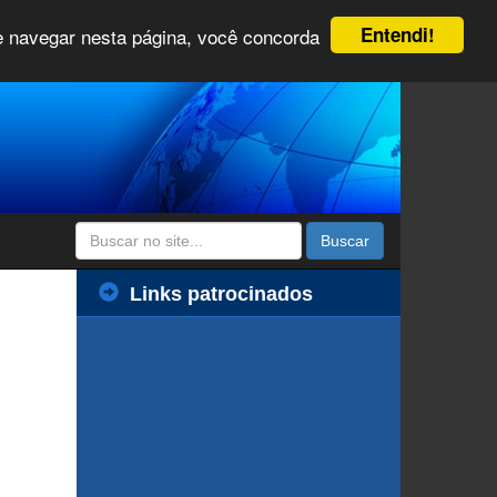
Entendi!
 e navegar nesta página, você concorda
Buscar
Links patrocinados