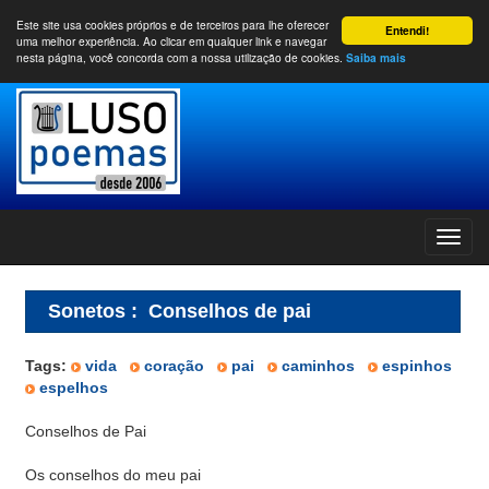
Este site usa cookies próprios e de terceiros para lhe oferecer
Entendi!
uma melhor experiência. Ao clicar em qualquer link e navegar
nesta página, você concorda com a nossa utilização de cookies.
Saiba mais
Sonetos
:
Conselhos de pai
Tags:
vida
coração
pai
caminhos
espinhos
espelhos
Conselhos de Pai
Os conselhos do meu pai