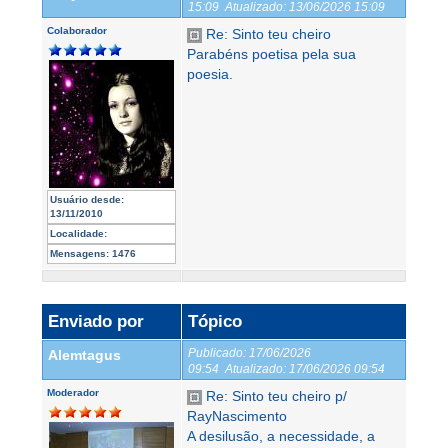
15:09
Atualizado:
13/06/2026 15:09
Colaborador
Re: Sinto teu cheiro
Parabéns poetisa pela sua
poesia.
Usuário desde:
13/11/2010
Localidade:
Mensagens:
1476
Enviado por
Tópico
Publicado:
17/06/2026
Alemtagus
09:54
Atualizado:
17/06/2026 09:54
Moderador
Re: Sinto teu cheiro p/
RayNascimento
A desilusão, a necessidade, a