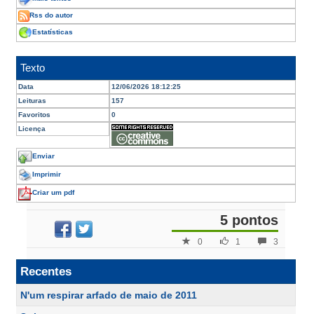
Rss do autor
Estatísticas
Texto
Data
12/06/2026 18:12:25
Leituras
157
Favoritos
0
Licença
Enviar
Imprimir
Criar um pdf
5 pontos
0
1
3
Recentes
N'um respirar arfado de maio de 2011