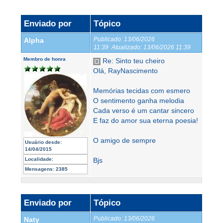
Enviado por
Tópico
Publicado:
13/06/2026
Alpha
11:39
Atualizado:
13/06/2026 11:39
Membro de honra
Re: Sinto teu cheiro
Olá, RayNascimento
Memórias tecidas com esmero
O sentimento ganha melodia
Cada verso é um cantar sincero
E faz do amor sua eterna poesia!
O amigo de sempre
Usuário desde:
14/04/2015
Localidade:
Bjs
Mensagens:
2385
Enviado por
Tópico
Publicado:
13/06/2026
Naty