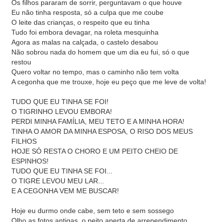
Os filhos pararam de sorrir, perguntavam o que houve
Eu não tinha resposta, só a culpa que me coube
O leite das crianças, o respeito que eu tinha
Tudo foi embora devagar, na roleta mesquinha
Agora as malas na calçada, o castelo desabou
Não sobrou nada do homem que um dia eu fui, só o que
restou
Quero voltar no tempo, mas o caminho não tem volta
A cegonha que me trouxe, hoje eu peço que me leve de volta!
TUDO QUE EU TINHA SE FOI!
O TIGRINHO LEVOU EMBORA!
PERDI MINHA FAMÍLIA, MEU TETO E A MINHA HORA!
TINHA O AMOR DA MINHA ESPOSA, O RISO DOS MEUS
FILHOS
HOJE SÓ RESTA O CHORO E UM PEITO CHEIO DE
ESPINHOS!
TUDO QUE EU TINHA SE FOI...
O TIGRE LEVOU MEU LAR...
E A CEGONHA VEM ME BUSCAR!
Hoje eu durmo onde cabe, sem teto e sem sossego
Olho as fotos antigas, o peito aperta de arrependimento