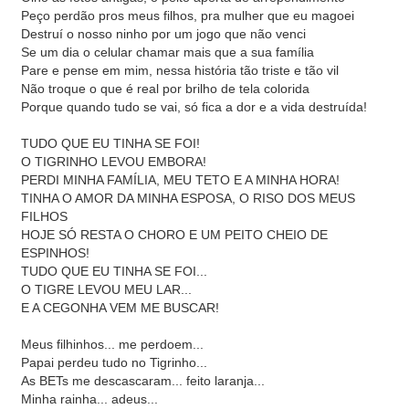
Peço perdão pros meus filhos, pra mulher que eu magoei
Destruí o nosso ninho por um jogo que não venci
Se um dia o celular chamar mais que a sua família
Pare e pense em mim, nessa história tão triste e tão vil
Não troque o que é real por brilho de tela colorida
Porque quando tudo se vai, só fica a dor e a vida destruída!
TUDO QUE EU TINHA SE FOI!
O TIGRINHO LEVOU EMBORA!
PERDI MINHA FAMÍLIA, MEU TETO E A MINHA HORA!
TINHA O AMOR DA MINHA ESPOSA, O RISO DOS MEUS
FILHOS
HOJE SÓ RESTA O CHORO E UM PEITO CHEIO DE
ESPINHOS!
TUDO QUE EU TINHA SE FOI...
O TIGRE LEVOU MEU LAR...
E A CEGONHA VEM ME BUSCAR!
Meus filhinhos... me perdoem...
Papai perdeu tudo no Tigrinho...
As BETs me descascaram... feito laranja...
Minha rainha... adeus...