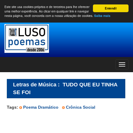
Este site usa cookies próprios e de terceiros para lhe oferecer
Entendi!
uma melhor experiência. Ao clicar em qualquer link e navegar
nesta página, você concorda com a nossa utilização de cookies.
Saiba mais
Letras de Música
:
TUDO QUE EU TINHA
SE FOI
Tags:
Poema Dramático
Crônica Social