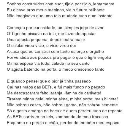
Sonhos construídos com suor, tijolo por tijolo, lentamente
Eu olhava pros meus meninos, via o futuro brilhante
Não imaginava que uma tela mudaria tudo num instante
Começou por curiosidade, um simples jogo de azar
O Tigrinho piscava na tela, me fazendo apostar
Uma aposta pequena, depois outra maior
O celular virou vício, o vício virou dor
A casa que eu construí com tanto esforço e orgulho
Foi vendida aos poucos pra pagar o que o tigre engoliu
Minha esposa via tudo, calada no seu canto
O agiota batendo na porta, o medo crescendo tanto
E quando pensei que o pior já tinha passado
Caí nas mãos das BETs, e fui mais fundo no pecado
Me descascaram feito laranja, lâmina de canivete!
Tiraram minha pele, minha alma, minha sorte, meu bilhete!
Não sobrou casca, não sobrou gomo, não sobrou semente
Só o gosto amargo na boca de quem perdeu tudo de repente
As BETs sorriram na tela, zombando do meu fracasso
Enquanto eu perdia o chão, perdendo também meu espaço