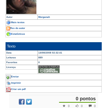
Autor
Morganah
Mais textos
Rss do autor
Estatísticas
Texto
Data
14/08/2008 02:32:41
Leituras
889
Favoritos
0
Licença
Enviar
Imprimir
Criar um pdf
0 pontos
0
0
0