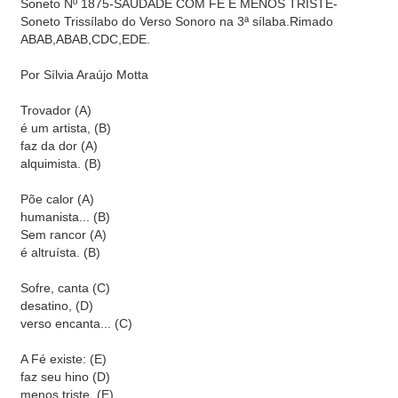
Soneto Nº 1875-SAUDADE COM FÉ É MENOS TRISTE-
Soneto Trissílabo do Verso Sonoro na 3ª sílaba.Rimado
ABAB,ABAB,CDC,EDE.
Por Sílvia Araújo Motta
Trovador (A)
é um artista, (B)
faz da dor (A)
alquimista. (B)
Põe calor (A)
humanista... (B)
Sem rancor (A)
é altruísta. (B)
Sofre, canta (C)
desatino, (D)
verso encanta... (C)
A Fé existe: (E)
faz seu hino (D)
menos triste. (E)