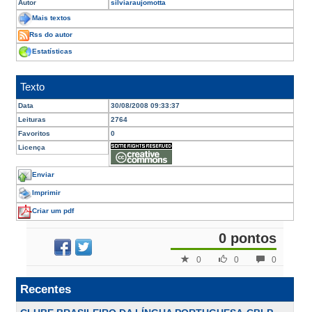
Autor
silviaraujomotta
Mais textos
Rss do autor
Estatísticas
Texto
Data
30/08/2008 09:33:37
Leituras
2764
Favoritos
0
Licença
Enviar
Imprimir
Criar um pdf
0 pontos
0
0
0
Recentes